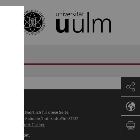
haltlich verantwortlich für diese Seite:
tps://www.uni-ulm.de/index.php?id=81232
of. Dr.-Ing. Robert Fischer
letzt bearbeitet: