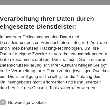
Direkt
Direkt
Direkt
Direkt
Direkt
zur
zum
zum
zur
zur
Hauptnavigation
Inhalt
Funktionsmenü
Fußleiste
Suche
Verarbeitung Ihrer Daten durch
(Sprache,
Drucken,
eingesetzte Dienstleister:
Social
Media)
In unserem Onlineangebot sind Daten und
g
Institute
Dienstleistungen von Fremdanbietern integriert. YouTube
und Vimeo benutzen Tracking-Technologien, um Ihre
Daten für eigene Zwecke zu verarbeiten und mit anderen
Daten zusammenzuführen. Details finden Sie in unserer
Datenschutzerklärung. Mit Ihrer Auswahl willigen Sie ggf.
in die Verarbeitung Ihrer Daten zu den jeweiligen Zwecken
ein. Die Einwilligung ist freiwillig, für die Nutzung des
Onlineangebotes nicht erforderlich und kann jederzeit
durch Aufruf des Consent Tools widerrufen werden.
Rechtliche Hinweise
In
ht
Impressum
Pr
Notwendige Cookies
Zu
Datenschutz