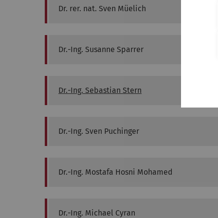
Dr. rer. nat.
Sven
Müelich
Dr.-Ing.
Susanne
Sparrer
Dr.-Ing.
Sebastian
Stern
Dr.-Ing.
Sven
Puchinger
Dr.-Ing.
Mostafa Hosni
Mohamed
Dr.-Ing.
Michael
Cyran