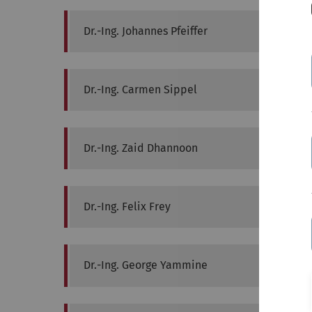
Dr.-Ing.
Johannes
Pfeiffer
Dr.-Ing.
Carmen
Sippel
Dr.-Ing.
Zaid
Dhannoon
Dr.-Ing.
Felix
Frey
Dr.-Ing.
George
Yammine