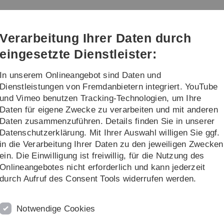
Direkt
Direkt
Direkt
Direkt
Direkt
zur
zum
zum
zur
zur
Hauptnavigation
Inhalt
Funktionsmenü
Fußleiste
Suche
Verarbeitung Ihrer Daten durch
(Sprache,
Drucken,
eingesetzte Dienstleister:
Social
Media)
In unserem Onlineangebot sind Daten und
ng
Institute
Dienstleistungen von Fremdanbietern integriert. YouTube
und Vimeo benutzen Tracking-Technologien, um Ihre
Daten für eigene Zwecke zu verarbeiten und mit anderen
mni
PhDs (All)
Daten zusammenzuführen. Details finden Sie in unserer
Datenschutzerklärung. Mit Ihrer Auswahl willigen Sie ggf.
in die Verarbeitung Ihrer Daten zu den jeweiligen Zwecken
ein. Die Einwilligung ist freiwillig, für die Nutzung des
Onlineangebotes nicht erforderlich und kann jederzeit
durch Aufruf des Consent Tools widerrufen werden.
First Employment
Graduation Date
Notwendige Cookies