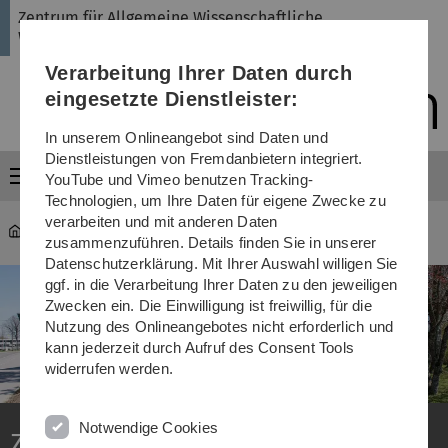
Direkt
Direkt
Direkt
Direkt
Direkt
Zentrum für Allgemeine Wissenschaftliche
zur
zum
zum
zur
zur
Weiterbildung
Hauptnavigation
Inhalt
Funktionsmenü
Fußleiste
Suche
Verarbeitung Ihrer Daten durch
(Sprache,
Drucken,
eingesetzte Dienstleister:
Social
Media)
In unserem Onlineangebot sind Daten und
Dienstleistungen von Fremdanbietern integriert.
Menü
YouTube und Vimeo benutzen Tracking-
Technologien, um Ihre Daten für eigene Zwecke zu
verarbeiten und mit anderen Daten
ZAWiW
zusammenzuführen. Details finden Sie in unserer
Datenschutzerklärung. Mit Ihrer Auswahl willigen Sie
ggf. in die Verarbeitung Ihrer Daten zu den jeweiligen
Zwecken ein. Die Einwilligung ist freiwillig, für die
Nutzung des Onlineangebotes nicht erforderlich und
kann jederzeit durch Aufruf des Consent Tools
widerrufen werden.
Notwendige Cookies
Zentrum für Allgemeine