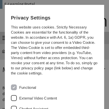
Skip
Skip
Skip
Skip
E-Learning Portal
to
to
to
to
main
content
footer
search
Privacy Settings
navigation
This website uses cookies. Strictly Necessary
Cookies are essential for the functionality of the
website. In accordance with Art. 6, 1a) GDPR, you
Menu
can choose to give your consent to a Video Cookie.
The Video Cookie is set to offer embedded third-
E-Learning Portal
...
Syntax-Highlighter
party content from video providers (e.g. YouTube,
Vimeo) without further access protection. You can
revoke your consent at any time. To do so, simply go
Moodle Filter: Syntax Highlighter
to our privacy policy page (link below) and change
the cookie settings.
Functional
Besonders in der Informatik (und natürlich auch in
diversen anderen Studiengängen) hat man viel mit
External Video Content
diversen Programmiersprachen zu tun.
Chatbot Assistant