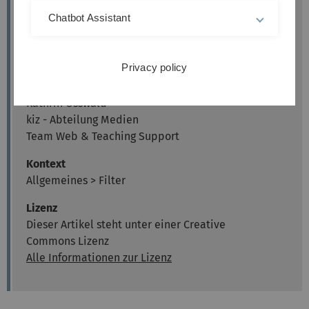
Chatbot Assistant
Moodle Version
Artikel basiert auf der
Moodle Version 3.4
Privacy policy
Autor
Kathrin Osswald
kiz - Abteilung Medien
Team Web & Teaching Support
Kontext
Allgemeines > Filter
Lizenz
Dieser Artikel steht unter einer Creative
Commons Lizenz
Alle Informationen zur Lizenz