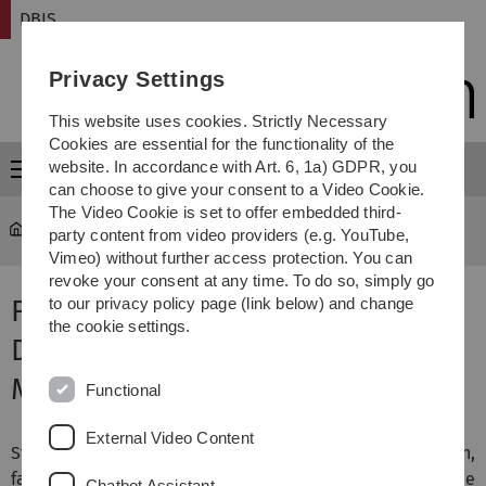
Skip
Skip
Skip
Skip
DBIS
to
to
to
to
main
content
footer
search
Privacy Settings
navigation
This website uses cookies. Strictly Necessary
Cookies are essential for the functionality of the
website. In accordance with Art. 6, 1a) GDPR, you
Menu
can choose to give your consent to a Video Cookie.
The Video Cookie is set to offer embedded third-
DBIS
Teaching
party content from video providers (e.g. YouTube,
Vimeo) without further access protection. You can
revoke your consent at any time. To do so, simply go
Fortgeschrittene Konzepte für
to our privacy policy page (link below) and change
the cookie settings.
Daten- und Prozess-
Management
Functional
External Video Content
Studierende lernen anhand eines konkreten,
fachbezogenen und abgegrenzten Themas die
Chatbot Assistant