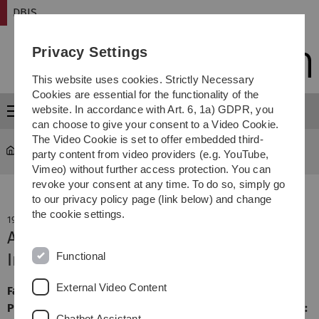
Skip
Skip
Skip
Skip
DBIS
to
to
to
to
main
content
footer
search
Privacy Settings
navigation
This website uses cookies. Strictly Necessary
Cookies are essential for the functionality of the
website. In accordance with Art. 6, 1a) GDPR, you
Menu
can choose to give your consent to a Video Cookie.
The Video Cookie is set to offer embedded third-
DBIS
party content from video providers (e.g. YouTube,
Vimeo) without further access protection. You can
revoke your consent at any time. To do so, simply go
to our privacy policy page (link below) and change
the cookie settings.
19. October 2015
Adaptive Time- and Process-Aware
Functional
Information Systems
External Video Content
Fakultätsöffentliche Vorstellung des
Promotionsvorhabens (Grüner Vortrag), Andreas Lanz, Ort:
Chatbot Assistant