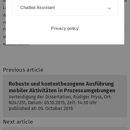
sichergestellt und wie die Ausführung zeitbehafteter Prozessinstanzen zur
Chatbot Assistant
Laufzeit überwacht werden kann. Abschließend wird betrachtet, wie mit
dynamischen Änderungen dieser Prozessinstanzen zur Laufzeit zu
verfahren ist. Insbesondere muss es möglich sein, zeitbehaftete
Privacy policy
Prozesse in einem prozessorientierten Informationssystem auszuführen,
ohne dessen Robustheit zu beeinflussen oder Performance
einzuschränken.
Previous article
Robuste und kontextbezogene Ausführung
mobiler Aktivitäten in Prozessumgebungen
Verteidigung der Dissertation, Rüdiger Pryss, Ort:
N24/251, Datum: 05.10.2015, Zeit: 14:30 Uhr
published at: 05. October 2015
Next article