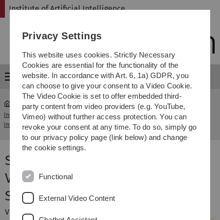
Skip
Skip
Skip
Skip
Institute of Artificial Intelligence
to
to
to
to
main
content
footer
search
Privacy Settings
navigation
This website uses cookies. Strictly Necessary
Cookies are essential for the functionality of the
website. In accordance with Art. 6, 1a) GDPR, you
Menu
can choose to give your consent to a Video Cookie.
The Video Cookie is set to offer embedded third-
party content from video providers (e.g. YouTube,
Institute of Artificial
SPARQL Semantik &
Vimeo) without further access protection. You can
...
Intelligence
Algebra
revoke your consent at any time. To do so, simply go
to our privacy policy page (link below) and change
the cookie settings.
SPARQL Semantik & Algebra (15.
Vorlesung SemWeb WS11/12) -
Functional
Semantic Web Grundlagen
External Video Content
Vorlesung
Chatbot Assistant