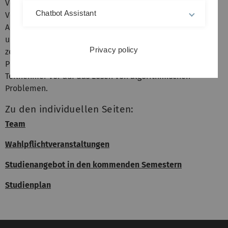
Vorlesung
Algebra
weiter vertieft. Die
Chatbot Assistant
Vertiefungsveranstaltungen "Einführung in die
Algebraische Geometrie", "Algebraische Zahlentheorie"
und "Analytische Zahlentheorie" führen in die drei
Privacy policy
zentralen Bereiche des Schwerpunkts ein. Das
Programmierpraktikum "Computeralgebra" bereitet die
Teilnehmer vor auf das Lösen von algorithmischen
Problemen.
Zu den individuellen Seiten:
Team
Wahlpflichtveranstaltungen
Studienangebot in den kommenden Semestern
Studienplan