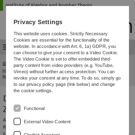
Skip
Skip
Skip
Skip
Institute of Algebra and Number Theory
to
to
to
to
main
content
footer
search
Privacy Settings
navigation
This website uses cookies. Strictly Necessary
Cookies are essential for the functionality of the
website. In accordance with Art. 6, 1a) GDPR, you
Menu
can choose to give your consent to a Video Cookie.
The Video Cookie is set to offer embedded third-
party content from video providers (e.g. YouTube,
Institute of Algebra and
Schwerpunkt
Vimeo) without further access protection. You can
...
Number Theory
Algebra/Zahlentheorie
revoke your consent at any time. To do so, simply go
to our privacy policy page (link below) and change
the cookie settings.
Der Schwerpunkt Algebra und
Zahlentheorie
Functional
Algebra und Zahlentheorie sind klassische Gebiete der
External Video Content
Reinen Mathematik. Unser Team beschäftigt sich in
Forschung und Lehre, sowohl mit theoretischen Fragen als
Chatbot Assistant