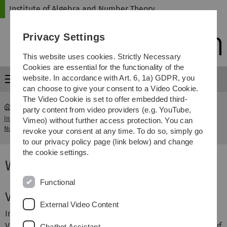
Skip
Skip
Skip
Skip
Institute of Algebra and Number Theory
to
to
to
to
main
content
footer
search
Privacy Settings
navigation
This website uses cookies. Strictly Necessary
Cookies are essential for the functionality of the
website. In accordance with Art. 6, 1a) GDPR, you
Menu
can choose to give your consent to a Video Cookie.
The Video Cookie is set to offer embedded third-
party content from video providers (e.g. YouTube,
Institute of Algebra and
Wahlpflicht Master of
Vimeo) without further access protection. You can
...
Number Theory
Science (MSc)
revoke your consent at any time. To do so, simply go
to our privacy policy page (link below) and change
the cookie settings.
Wahlpflicht Master of Science
Functional
Vertiefungsvorlesungen
External Video Content
In jedem Sommersemester wird mindestens eine
Vertiefungsvorlesung angeboten. Nach Möglichkeit und auf
Chatbot Assistant