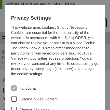
Skip
Skip
Skip
Skip
Institute of Algebra and Number Theory
to
to
to
to
main
content
footer
search
Privacy Settings
navigation
This website uses cookies. Strictly Necessary
Cookies are essential for the functionality of the
website. In accordance with Art. 6, 1a) GDPR, you
Menu
can choose to give your consent to a Video Cookie.
The Video Cookie is set to offer embedded third-
party content from video providers (e.g. YouTube,
Institute of Algebra and Number
Algebraische
Vimeo) without further access protection. You can
...
Theory
Geometrie
revoke your consent at any time. To do so, simply go
to our privacy policy page (link below) and change
the cookie settings.
Algebraische Geometrie
Functional
Inhalt und Zielsetzung
Die
Algebraische Geometrie
ist ein zentrales und sehr
External Video Content
aktives Teilgebiet der Mathematik, mit vielen
Chatbot Assistant