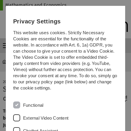
Skip
Skip
Skip
Skip
Mathematics and Economics
to
to
to
to
main
content
footer
search
Privacy Settings
navigation
This website uses cookies. Strictly Necessary
Cookies are essential for the functionality of the
website. In accordance with Art. 6, 1a) GDPR, you
Menu
can choose to give your consent to a Video Cookie.
The Video Cookie is set to offer embedded third-
Mathematics and Economics
News-Details
party content from video providers (e.g. YouTube,
Vimeo) without further access protection. You can
revoke your consent at any time. To do so, simply go
to our privacy policy page (link below) and change
20. June 2018
Symposium „Wertgenerierung im
the cookie settings.
digitalen Zeitalter“ – Ein voller Erfolg!
Functional
Treffen des Arbeitskreises „Industrie 4.0 –
betriebswirtschaftliche Fragestellungen im Fokus“ am 5.
External Video Content
Juni 2018
Chatbot Assistant