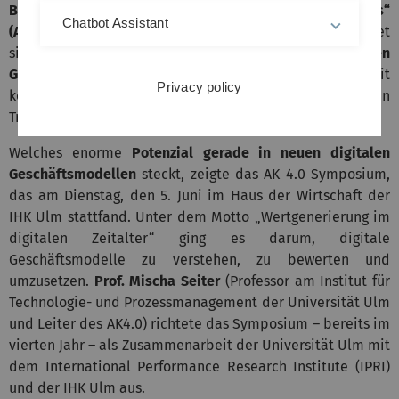
Betriebswirtschaftliche Fragestellungen im Fokus“
Chatbot Assistant
(AK4.0)
. Mit seinen rund 20 Partnerunternehmen widmet
sich der AK4.0 in diesem Jahr verstärkt den
digitalen
Geschäftsmodellen
und wie es Unternehmen gelingt, mit
Privacy policy
konkreten Lösungen im Rahmen der digitalen
Transformation Geld zu verdienen.
Welches enorme
Potenzial gerade in neuen digitalen
Geschäftsmodellen
steckt, zeigte das AK 4.0 Symposium,
das am Dienstag, den 5. Juni im Haus der Wirtschaft der
IHK Ulm stattfand. Unter dem Motto „Wertgenerierung im
digitalen Zeitalter“ ging es darum, digitale
Geschäftsmodelle zu verstehen, zu bewerten und
umzusetzen.
Prof. Mischa Seiter
(Professor am Institut für
Technologie- und Prozessmanagement der Universität Ulm
und Leiter des AK4.0) richtete das Symposium – bereits im
vierten Jahr – als Zusammenarbeit der Universität Ulm mit
dem International Performance Research Institute (IPRI)
und der IHK Ulm aus.