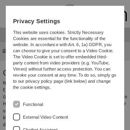
Skip
Skip
Skip
Skip
to
to
to
to
main
content
footer
search
Privacy Settings
navigation
This website uses cookies. Strictly Necessary
Cookies are essential for the functionality of the
website. In accordance with Art. 6, 1a) GDPR, you
can choose to give your consent to a Video Cookie.
Courses
...
Geometrie
The Video Cookie is set to offer embedded third-
party content from video providers (e.g. YouTube,
Vimeo) without further access protection. You can
Geometrie
revoke your consent at any time. To do so, simply go
to our privacy policy page (link below) and change
Nach einer kurzen Wiederholung der Geometrie im
the cookie settings.
Euklidischen Raum werden wir uns mit nichteuklidischer
Geometrie befassen, insbesondere mit der hyperbolischen
Halbebene. Anschließend werden die Platonischen Körper
Functional
untersucht und die unterschiedlichen Kegelschnitte
External Video Content
klassifiziert. Den Abschluss der Veranstaltung bildet dann
die Theorie von Kurven und Flächen im Euklidischen
Chatbot Assistant