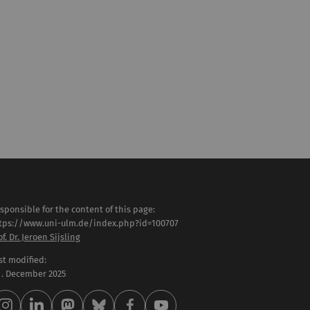
sponsible for the content of this page:
tps://www.uni-ulm.de/index.php?id=100707
of. Dr. Jeroen Sijsling
st modified:
 . December 2025