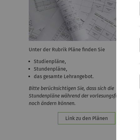
Unter der Rubrik Pläne finden Sie
Studienpläne,
Stundenpläne,
das gesamte Lehrangebot.
Bitte berücksichtigen Sie, dass sich die
Stundenpläne während der vorlesungsfreien Zeit
noch ändern können.
Link zu den Plänen