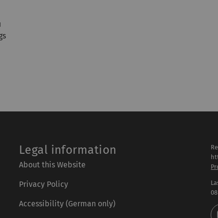
u
gs
Legal information
Re
ht
About this Website
Pr
La
Privacy Policy
08
Accessibility (German only)