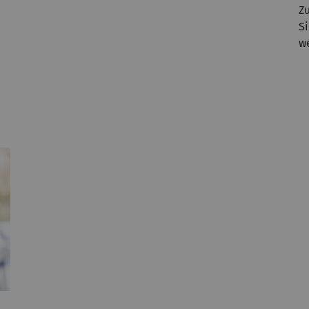
Z
S
w