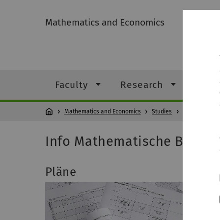
Mathematics and Economics
Faculty
Research
Stud
Mathematics and Economics
Studies
Students
Info Mathematische Biomet
Pläne