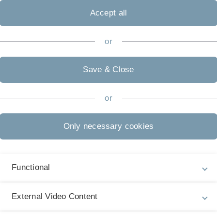
Accept all
or
Save & Close
Die gesetzlichen Rahmenbedingungen eines
S
Studiums finden Sie im
Landeshochschulgesetz
P
or
Baden-Württemberg
. In der
Rahmenordung
I
werden Regelungen universitätsweit getroffen.
Jeder Studiengang hat seine
Fachspezifische
Only necessary cookies
Studien- und Prüfungsordnung
(FSPO). Darin
finden Sie u.a. Hinweise für Ihren Studiengang.
Functional
Link zu den Ordnungen
External Video Content