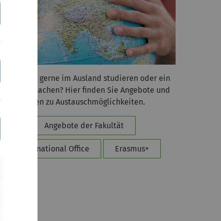
ie möchten gerne im Ausland studieren oder ein
raktikum machen? Hier finden Sie Angebote und
nformationen zu Austauschmöglichkeiten.
Angebote der Fakultät
International Office
Erasmus+