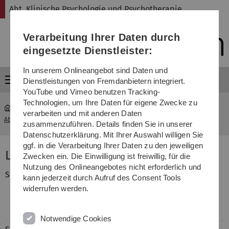
Direkt
Direkt
Direkt
Direkt
Direkt
Abt. Klinische Psychologie und Psychotherapie
zur
zum
zum
zur
zur
Hauptnavigation
Inhalt
Funktionsmenü
Fußleiste
Suche
Verarbeitung Ihrer Daten durch
(Sprache,
Drucken,
eingesetzte Dienstleister:
Social
Media)
In unserem Onlineangebot sind Daten und
Menü
Dienstleistungen von Fremdanbietern integriert.
YouTube und Vimeo benutzen Tracking-
Technologien, um Ihre Daten für eigene Zwecke zu
verarbeiten und mit anderen Daten
Abt. Klinische Psychologie und Psychotherapie
...
Lena Steubl
zusammenzuführen. Details finden Sie in unserer
Datenschutzerklärung. Mit Ihrer Auswahl willigen Sie
ggf. in die Verarbeitung Ihrer Daten zu den jeweiligen
Lena Steubl, M.Sc.
Zwecken ein. Die Einwilligung ist freiwillig, für die
Nutzung des Onlineangebotes nicht erforderlich und
Seit 10/2025
Psychologische Psychotherapeutin in
kann jederzeit durch Aufruf des Consent Tools
der Psychotherapeutischen
widerrufen werden.
Hochschulambulanz (PHSA)
der Universität Ulm
Notwendige Cookies