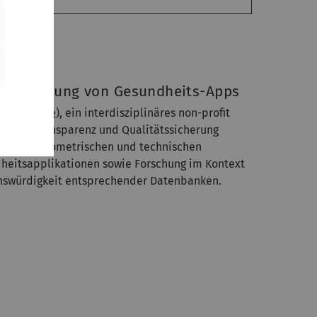
ppen
r Bewertung von Gesundheits-Apps
ad.science
), ein interdisziplinäres non-profit
elt auf Transparenz und Qualitätssicherung
 der psychometrischen und technischen
heitsapplikationen sowie Forschung im Kontext
enswürdigkeit entsprechender Datenbanken.