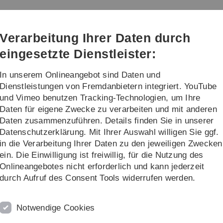
Direkt
Direkt
Direkt
Direkt
Direkt
zur
zum
zum
zur
zur
erapie
Hauptnavigation
Inhalt
Funktionsmenü
Fußleiste
Suche
Verarbeitung Ihrer Daten durch
(Sprache,
Drucken,
eingesetzte Dienstleister:
Social
Media)
In unserem Onlineangebot sind Daten und
...
Dienstleistungen von Fremdanbietern integriert. YouTube
und Vimeo benutzen Tracking-Technologien, um Ihre
Daten für eigene Zwecke zu verarbeiten und mit anderen
ung
Forschung
Psychodiagnostik, Digital Phenotyping und Smart Sensi
Daten zusammenzuführen. Details finden Sie in unserer
Datenschutzerklärung. Mit Ihrer Auswahl willigen Sie ggf.
otyping und Smart Sensing
in die Verarbeitung Ihrer Daten zu den jeweiligen Zwecken
ein. Die Einwilligung ist freiwillig, für die Nutzung des
toren und Prädiktoren der psychischen Gesundheit ist von zen
Onlineangebotes nicht erforderlich und kann jederzeit
 Forschungsprojekte der Abteilung beziehen sich auf die Im
durch Aufruf des Consent Tools widerrufen werden.
nologie-basierter Diagnostikverfahren, wie z.B. auf Modellen
artphone-basierte Verhaltensdiagnostik und Ecological Mome
iel einer personalisierten Behandlungsplanung und Verlaufskont
Notwendige Cookies
 (KIS), Web-basierte, aktiv durchgeführte Psychodiagnostik 