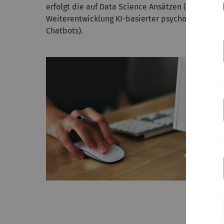
erfolgt die auf Data Science Ansätzen (Machine 
Weiterentwicklung KI-basierter psychodiagnostisc
Chatbots).