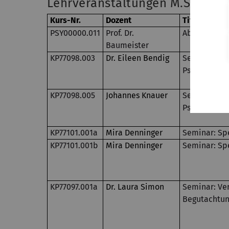
Lehrveranstaltungen M.Sc. Kli
Kurs-Nr.
Dozent
Titel
PSY00000.011
Prof. Dr.
Abteilungsk
Baumeister
KP77098.003
Dr. Eileen Bendig
Seminar: For
Psychothera
KP77098.005
Johannes Knauer
Seminar: For
Psychothera
KP77101.001a
Mira Denninger
Seminar: Spe
KP77101.001b
Mira Denninger
Seminar: Spe
KP77097.001a
Dr. Laura Simon
Seminar: Ver
Begutachtung