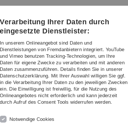
Direkt
Direkt
Direkt
Direkt
Direkt
zur
zum
zum
zur
zur
erapie
Hauptnavigation
Inhalt
Funktionsmenü
Fußleiste
Suche
Verarbeitung Ihrer Daten durch
(Sprache,
Drucken,
eingesetzte Dienstleister:
Social
Media)
In unserem Onlineangebot sind Daten und
...
Dienstleistungen von Fremdanbietern integriert. YouTube
und Vimeo benutzen Tracking-Technologien, um Ihre
Daten für eigene Zwecke zu verarbeiten und mit anderen
Lehrveranstaltungen
Daten zusammenzuführen. Details finden Sie in unserer
Datenschutzerklärung. Mit Ihrer Auswahl willigen Sie ggf.
nische Psychologie im Sommersemester 
in die Verarbeitung Ihrer Daten zu den jeweiligen Zwecken
ein. Die Einwilligung ist freiwillig, für die Nutzung des
Raum
Onlineangebotes nicht erforderlich und kann jederzeit
skolloquium
47.1.507
durch Aufruf des Consent Tools widerrufen werden.
Psychotherapeutische Verfahren im
47.1.507
- Was wirkt wie, wann, wo und für wen?
47.1.507
Notwendige Cookies