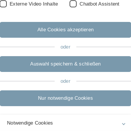
47.1.506
Externe Video Inhalte
Chatbot Assistent
47.1.507
Psychotherapeutische Verfahren im
47.2.506
Alle Cookies akzeptieren
- Was wirkt wie, wann, wo und für wen?
47.1.507
oder
Auswahl speichern & schließen
nische Psychologie im Sommersemester 
Raum
oder
olloquium
47.1.507
Nur notwendige Cookies
ng: Gesundheit und Wohlbefinden
47.0.501
Notwendige Cookies