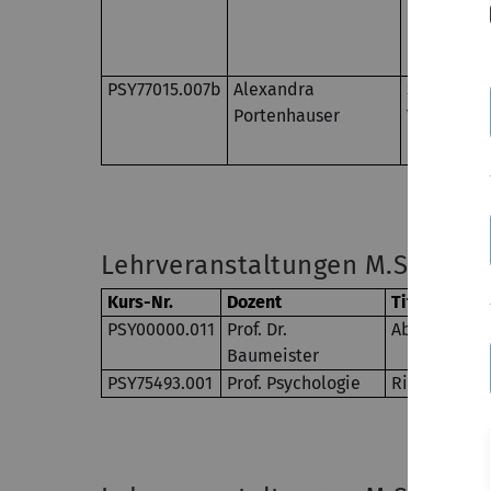
PSY77015.007b
Alexandra
Seminar: 
Portenhauser
Vergleich 
B
Lehrveranstaltungen M.Sc. Kli
Kurs-Nr.
Dozent
Titel
PSY00000.011
Prof. Dr.
Abteilungsk
Baumeister
PSY75493.001
Prof. Psychologie
Ringvorlesu