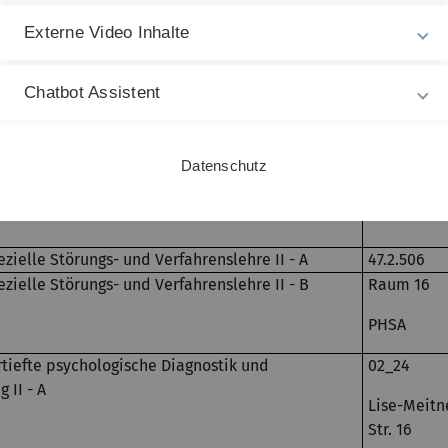
nische Psychologie und Psychotherapie
Externe Video Inhalte
Raum
olloquium
47.1.507
Chatbot Assistent
schungsorientiertes Praktikum II –
47.2.505
pieforschung C
Datenschutz
schungsorientiertes Praktikum II –
47.1.507
pieforschung E
47.1.506
zielle Störungs- und Verfahrenslehre II - A
47.2.506
zielle Störungs- und Verfahrenslehre II - B
Raum 16
PHSA
tiefte psychologische Diagnostik und
02_24
 II - A
Lise-Meitn
Str. 16