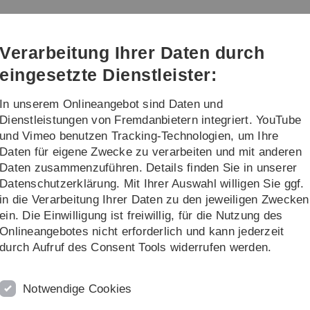
Direkt
Direkt
Direkt
Direkt
Direkt
zur
zum
zum
zur
zur
Hauptnavigation
Inhalt
Funktionsmenü
Fußleiste
Suche
Verarbeitung Ihrer Daten durch
(Sprache,
Drucken,
eingesetzte Dienstleister:
Social
Media)
In unserem Onlineangebot sind Daten und
re
Daten & Tools
Dienstleistungen von Fremdanbietern integriert. YouTube
und Vimeo benutzen Tracking-Technologien, um Ihre
Daten für eigene Zwecke zu verarbeiten und mit anderen
Daten zusammenzuführen. Details finden Sie in unserer
Datenschutzerklärung. Mit Ihrer Auswahl willigen Sie ggf.
Sport
in die Verarbeitung Ihrer Daten zu den jeweiligen Zwecken
ein. Die Einwilligung ist freiwillig, für die Nutzung des
Onlineangebotes nicht erforderlich und kann jederzeit
n W. Addressing the unresolved challenge of quantifying skiing 
durch Aufruf des Consent Tools widerrufen werden.
[
s.
Frontiers in sports and active living
. 2023; 5:1157987.
Notwendige Cookies