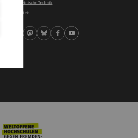
st. f. Biomedizinische Technik
letzt bearbeitet:
 . Januar 2026