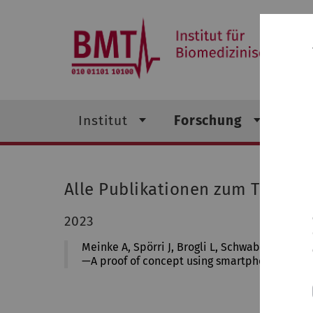
bmt
Institut
Forschung
Leh
Alle Publikationen zum Thema 
2023
Meinke A, Spörri J, Brogli L, Schwab P, Karle
—A proof of concept using smartphone sensor