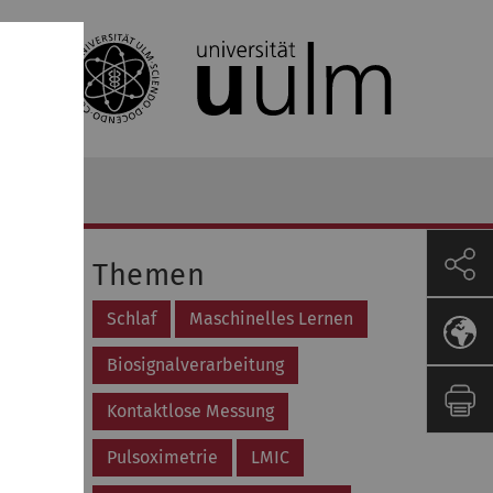
Themen
Schlaf
Maschinelles Lernen
Biosignalverarbeitung
exposure
DOI]
Kontaktlose Messung
Pulsoximetrie
LMIC