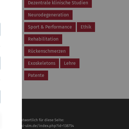
Dezentrale klinische Studien
Neurodegeneration
Sport & Performance
Ethik
Rehabilitation
Rückenschmerzen
Exoskeletons
Lehre
Patente
haltlich verantwortlich für diese Seite:
tps://www.uni-ulm.de/index.php?id=138754