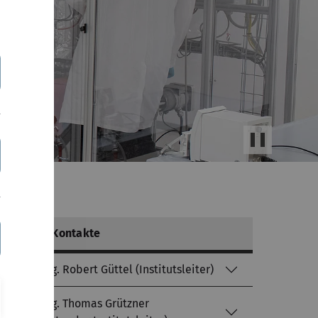
Slider
anhalten/sta
Wichtige Kontakte
Prof. Dr.-Ing. Robert Güttel (Institutsleiter)
Prof. Dr.-Ing. Thomas Grützner