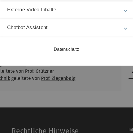
kontaktieren!
Externe Video Inhalte
Chatbot Assistent
ramm?
...einer Abschlussarbeit?
Weitere Informationen über die Forschung finden Sie
Datenschutz
geleitet von
Prof. Güttel
leitete von
Prof. Grützner
chnik
geleitete von
Prof. Ziegenbalg
Rechtliche Hinweise
In