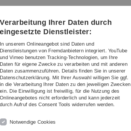
Direkt
Direkt
Direkt
Direkt
Direkt
zur
zum
zum
zur
zur
Hauptnavigation
Inhalt
Funktionsmenü
Fußleiste
Suche
Verarbeitung Ihrer Daten durch
(Sprache,
Drucken,
eingesetzte Dienstleister:
Social
Media)
In unserem Onlineangebot sind Daten und
tarbeiter
Lehre
Dienstleistungen von Fremdanbietern integriert. YouTube
und Vimeo benutzen Tracking-Technologien, um Ihre
Daten für eigene Zwecke zu verarbeiten und mit anderen
Daten zusammenzuführen. Details finden Sie in unserer
Datenschutzerklärung. Mit Ihrer Auswahl willigen Sie ggf.
in die Verarbeitung Ihrer Daten zu den jeweiligen Zwecken
ein. Die Einwilligung ist freiwillig, für die Nutzung des
Onlineangebotes nicht erforderlich und kann jederzeit
durch Aufruf des Consent Tools widerrufen werden.
Notwendige Cookies