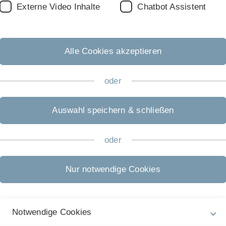
Externe Video Inhalte
Chatbot Assistent
Alle Cookies akzeptieren
oder
Auswahl speichern & schließen
Previous
Next
oder
r Chemieingenieurwesen!
Nur notwendige Cookies
sziplin an der Universität Ulm. Das Institut wurde 2015
ofessor, Prof. Güttel, berufen. Eine zweite und dritte
olgten 2017 und 2018. Seitdem wurde das
Notwendige Cookies
t und Forschungsgruppen eingerichtet.