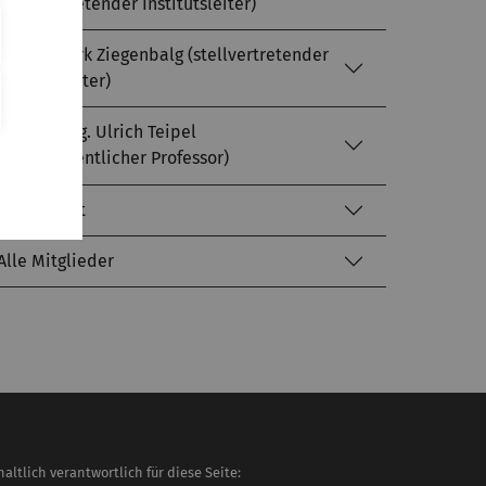
(stellvertretender Institutsleiter)
Prof. Dr. Dirk Ziegenbalg (stellvertretender
Institutsleiter)
Prof. Dr.-Ing. Ulrich Teipel
(außerordentlicher Professor)
Sekretariat
Alle Mitglieder
haltlich verantwortlich für diese Seite: