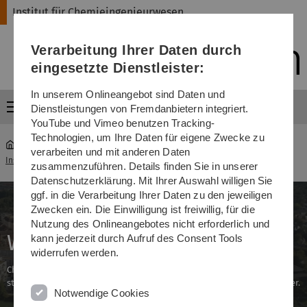
Direkt
Direkt
Direkt
Direkt
Direkt
Institut für Chemieingenieurwesen
zur
zum
zum
zur
zur
Hauptnavigation
Inhalt
Funktionsmenü
Fußleiste
Suche
Verarbeitung Ihrer Daten durch
(Sprache,
Drucken,
eingesetzte Dienstleister:
Social
Media)
In unserem Onlineangebot sind Daten und
Menü
Dienstleistungen von Fremdanbietern integriert.
YouTube und Vimeo benutzen Tracking-
Technologien, um Ihre Daten für eigene Zwecke zu
verarbeiten und mit anderen Daten
Institut für Chemieingenieurwesen
...
Warum in Ulm studieren?
zusammenzuführen. Details finden Sie in unserer
Datenschutzerklärung. Mit Ihrer Auswahl willigen Sie
ggf. in die Verarbeitung Ihrer Daten zu den jeweiligen
Zwecken ein. Die Einwilligung ist freiwillig, für die
Nutzung des Onlineangebotes nicht erforderlich und
Warum in Ulm studieren?
kann jederzeit durch Aufruf des Consent Tools
widerrufen werden.
Chemieingenieurwesen kann man an verschiedenen Universitäten
studieren, Ulm bietet allerdings einige Vorteile den anderen gegenüber.
Notwendige Cookies