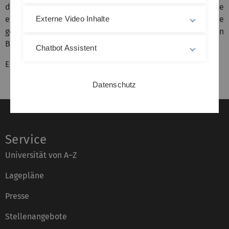
die Unternehmensvertreter:innen schätzten die
entspannte Atmosphäre vor Ort und die dadurch zustande
Externe Video Inhalte
gekommenen Gespräche, in denen Fragen rund um den
Beruf ausführlich besprochen werden konnten.
Chatbot Assistent
Einen ausführlichen Bericht finden Sie
hier
.
Datenschutz
Service
Universität von A–Z
Lagepläne
Presse
Stellenangebote