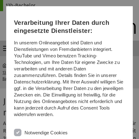
Direkt
Direkt
Direkt
Direkt
Direkt
13b-Bachelor
zur
zum
zum
zur
zur
Hauptnavigation
Inhalt
Funktionsmenü
Fußleiste
Suche
Verarbeitung Ihrer Daten durch
(Sprache,
Drucken,
eingesetzte Dienstleister:
Social
Media)
In unserem Onlineangebot sind Daten und
Menü
Dienstleistungen von Fremdanbietern integriert.
YouTube und Vimeo benutzen Tracking-
Technologien, um Ihre Daten für eigene Zwecke zu
verarbeiten und mit anderen Daten
13b-
Job- und Praktikumsbörse mit mittelständischen
zusammenzuführen. Details finden Sie in unserer
...
Bachelor
WPGs 2025
Datenschutzerklärung. Mit Ihrer Auswahl willigen Sie
ggf. in die Verarbeitung Ihrer Daten zu den jeweiligen
Zwecken ein. Die Einwilligung ist freiwillig, für die
Job- und Praktikumsbörse mit
Nutzung des Onlineangebotes nicht erforderlich und
kann jederzeit durch Aufruf des Consent Tools
mittelständischen WPGs 2025
widerrufen werden.
Am 20. Mai 2025 veranstaltete das Institut für
Rechnungswesen und Wirtschaftsprüfung gemeinsam mit
Notwendige Cookies
19 mittelständischen Wirtschaftsprüfungsgesellschaften