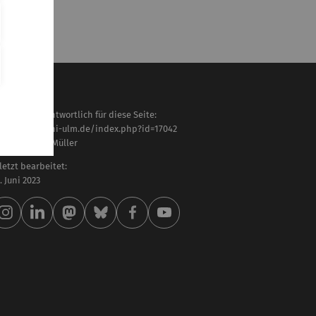
haltlich verantwortlich für diese Seite:
tps://www.uni-ulm.de/index.php?id=17042
of. Dr. Martin Müller
letzt bearbeitet:
 . Juni 2023