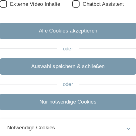
Externe Video Inhalte
Chatbot Assistent
Alle Cookies akzeptieren
enteninitiativen
oder
Auswahl speichern & schließen
ltökonomie
t
bliche Umweltpolitik
oder
 in der EG
berg
Nur notwendige Cookies
t. Gallen
Notwendige Cookies