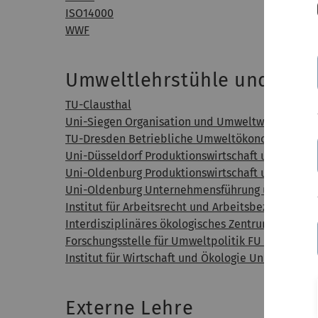
ISO14000
WWF
Umweltlehrstühle und -stud
TU-Clausthal
Uni-Siegen Organisation und Umweltwirtschaft
TU-Dresden Betriebliche Umweltökonomie
Uni-Düsseldorf Produktionswirtschaft und Umwe
Uni-Oldenburg Produktionswirtschaft und Umwel
Uni-Oldenburg Unternehmensführung und Betrie
Institut für Arbeitsrecht und Arbeitsbeziehungen
Interdisziplinäres ökologisches Zentrum TU Frei
Forschungsstelle für Umweltpolitik FU Berlin
Institut für Wirtschaft und Ökologie Universität S
Externe Lehre