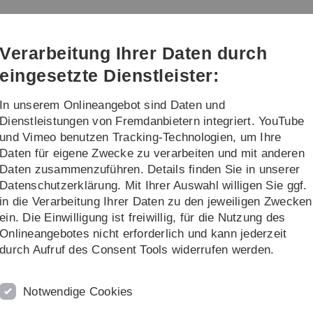
Direkt
Direkt
Direkt
Direkt
Direkt
zur
zum
zum
zur
zur
hrung
Hauptnavigation
Inhalt
Funktionsmenü
Fußleiste
Suche
Verarbeitung Ihrer Daten durch
(Sprache,
Drucken,
eingesetzte Dienstleister:
Social
Media)
In unserem Onlineangebot sind Daten und
ng
Dienstleistungen von Fremdanbietern integriert. YouTube
und Vimeo benutzen Tracking-Technologien, um Ihre
Daten für eigene Zwecke zu verarbeiten und mit anderen
Links zur Nachhaltigkeit
Daten zusammenzuführen. Details finden Sie in unserer
Datenschutzerklärung. Mit Ihrer Auswahl willigen Sie ggf.
in die Verarbeitung Ihrer Daten zu den jeweiligen Zwecken
ein. Die Einwilligung ist freiwillig, für die Nutzung des
cklung e. V. (unw)
Onlineangebotes nicht erforderlich und kann jederzeit
durch Aufruf des Consent Tools widerrufen werden.
Notwendige Cookies