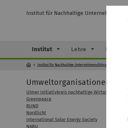
Institut für Nachhaltige Unternehmensfü
Institut
Lehre
Forschu
Institut für Nachhaltige Unternehmensführung
Institut
Umweltorganisationen
Ulmer Initiativkreis nachhaltige Wirtschaftsentwi
Greenpeace
BUND
Nordlicht
International Solar Energy Society
NABU