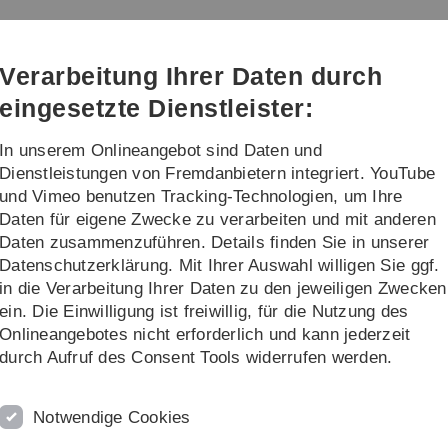
Direkt
Direkt
Direkt
Direkt
Direkt
zur
zum
zum
zur
zur
Hauptnavigation
Inhalt
Funktionsmenü
Fußleiste
Suche
Verarbeitung Ihrer Daten durch
(Sprache,
Drucken,
eingesetzte Dienstleister:
Social
Media)
In unserem Onlineangebot sind Daten und
Kontakt
Dienstleistungen von Fremdanbietern integriert. YouTube
und Vimeo benutzen Tracking-Technologien, um Ihre
Daten für eigene Zwecke zu verarbeiten und mit anderen
ster 2026
Daten zusammenzuführen. Details finden Sie in unserer
Datenschutzerklärung. Mit Ihrer Auswahl willigen Sie ggf.
in die Verarbeitung Ihrer Daten zu den jeweiligen Zwecken
ein. Die Einwilligung ist freiwillig, für die Nutzung des
Onlineangebotes nicht erforderlich und kann jederzeit
durch Aufruf des Consent Tools widerrufen werden.
Notwendige Cookies