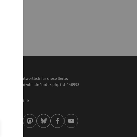
haltlich verantwortlich für diese Seite:
tps://www.uni-ulm.de/index.php?id=140993
nter Löffler
letzt bearbeitet:
 . April 2026