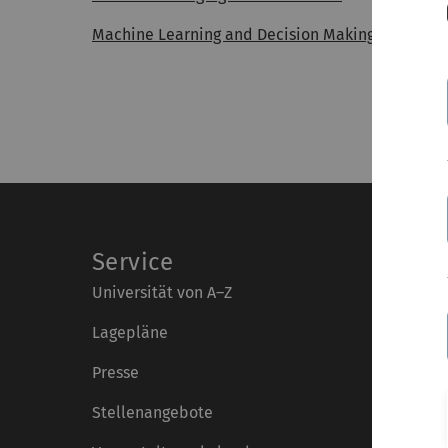
Machine Learning and Decision Making
Service
Universität von A–Z
Lagepläne
Presse
Stellenangebote