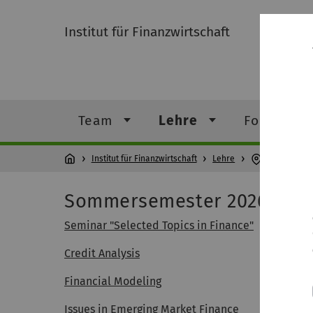
Institut für Finanzwirtschaft
Team
Lehre
Forschung
Institut für Finanzwirtschaft
Lehre
Sommerseme
Sommersemester 2026
Seminar "Selected Topics in Finance"
Credit Analysis
Financial Modeling
Issues in Emerging Market Finance