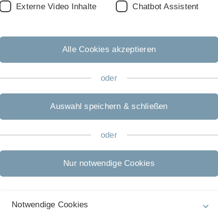
Externe Video Inhalte
Chatbot Assistent
Alle Cookies akzeptieren
oder
Auswahl speichern & schließen
Rechtliche Hinweise
In
oder
ht
Impressum
Gu
Zu
Datenschutz
Nur notwendige Cookies
13
Barrierefreiheit
Gebärdensprache
Notwendige Cookies