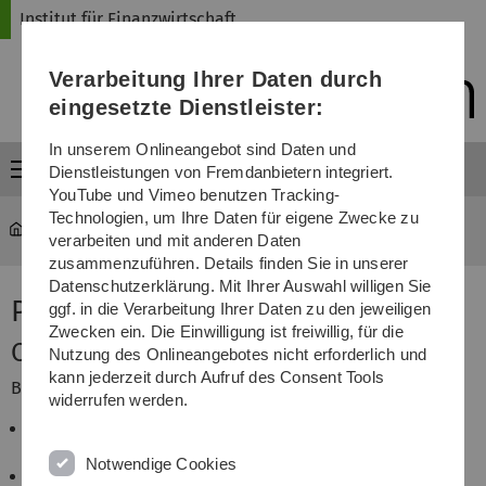
Direkt
Direkt
Direkt
Direkt
Direkt
Institut für Finanzwirtschaft
zur
zum
zum
zur
zur
Hauptnavigation
Inhalt
Funktionsmenü
Fußleiste
Suche
Verarbeitung Ihrer Daten durch
(Sprache,
Drucken,
eingesetzte Dienstleister:
Social
Media)
In unserem Onlineangebot sind Daten und
Menü
Dienstleistungen von Fremdanbietern integriert.
YouTube und Vimeo benutzen Tracking-
Technologien, um Ihre Daten für eigene Zwecke zu
Institut für Finanzwirtschaft
...
Prof. Dr. Gunter Löffler
verarbeiten und mit anderen Daten
zusammenzuführen. Details finden Sie in unserer
Datenschutzerklärung. Mit Ihrer Auswahl willigen Sie
Prof. Dr. Gunter Löffler
ggf. in die Verarbeitung Ihrer Daten zu den jeweiligen
Zwecken ein. Die Einwilligung ist freiwillig, für die
Curriculum Vitae
Nutzung des Onlineangebotes nicht erforderlich und
kann jederzeit durch Aufruf des Consent Tools
Beruf und Ausbildung
widerrufen werden.
Seit 2003 Professor für Finanzwirtschaft an der
Universität Ulm.
Notwendige Cookies
2000-2003 Wissenschaftlicher Assistent an der