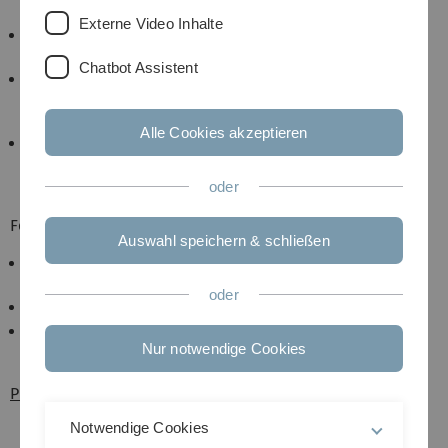
Goethe-Universität Frankfurt. Habilitation.
Externe Video Inhalte
1997-2000 Produktentwicklung im Asset
Management der Commerzbank AG.
Chatbot Assistent
1993-1997 Promotion am Graduiertenkolleg
"Allokation auf Finanz- und Gütermärkten" der
Universität Mannheim.
Alle Cookies akzeptieren
1988-1993 Magister Artium in Englischer Literatur
und Volkswirtschaftslehre (Heidelberg and
Cambridge)
oder
Forschungsaufenthalte
Auswahl speichern & schließen
Risk Management Institute, National University of
Singapore.
oder
Trinity Business School, Trinity College Dublin
Poole College of Management, NC State University
Nur notwendige Cookies
Raleigh
Publikationen
Notwendige Cookies