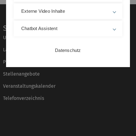
Externe Video Inhalte
Service
Chatbot Assistent
Universität von A–Z
Lagepläne
Datenschutz
Presse
Stellenangebote
Veranstaltungskalender
Telefonverzeichnis