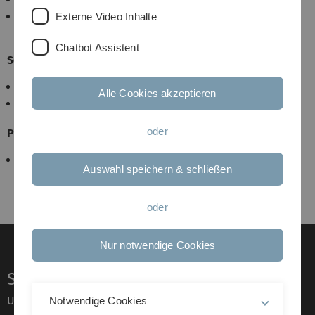
Angewandte Diskrete Mathematik
(Rautenbach,
Externe Video Inhalte
Gentner)
Chatbot Assistent
Seminare
Kombinatorische Optimierung
(Rautenbach, Penso)
Alle Cookies akzeptieren
Forschungsseminar: Diskrete Mathematik und Kekse
oder
Praktikum
WiMa-Praktikum 2 OR (Bruhn-Fujimoto, Rautenbach,
Auswahl speichern & schließen
Maßberg)
oder
Nur notwendige Cookies
Service
Universität von A–Z
Notwendige Cookies