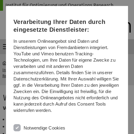
Direkt
Direkt
Direkt
Direkt
Direkt
Institut für Optimierung und Operations Research
zur
zum
zum
zur
zur
Hauptnavigation
Inhalt
Funktionsmenü
Fußleiste
Suche
Verarbeitung Ihrer Daten durch
(Sprache,
Drucken,
eingesetzte Dienstleister:
Social
Media)
In unserem Onlineangebot sind Daten und
Menü
Dienstleistungen von Fremdanbietern integriert.
YouTube und Vimeo benutzen Tracking-
Technologien, um Ihre Daten für eigene Zwecke zu
verarbeiten und mit anderen Daten
Institut für Optimierung und Operations
WS
zusammenzuführen. Details finden Sie in unserer
...
Research
2017/18
Datenschutzerklärung. Mit Ihrer Auswahl willigen Sie
ggf. in die Verarbeitung Ihrer Daten zu den jeweiligen
Zwecken ein. Die Einwilligung ist freiwillig, für die
Wintersemester 2017/18
Nutzung des Onlineangebotes nicht erforderlich und
kann jederzeit durch Aufruf des Consent Tools
Vorlesungen
widerrufen werden.
Optimization and OR 2
(engl.) (Rautenbach, Fürst)
Graph Theory (Penso, Ehard)
Notwendige Cookies
Kombinatorik
(Penso, Gentner)