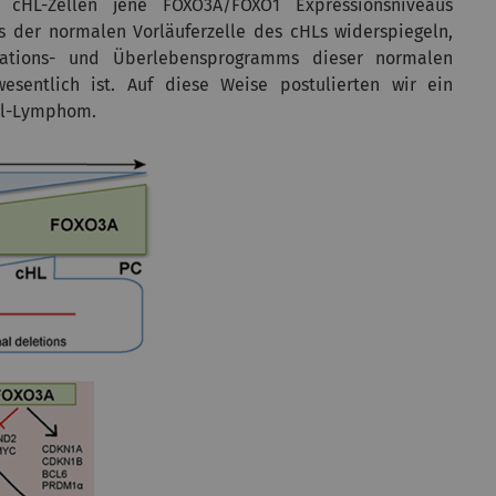
cHL-Zellen jene FOXO3A/FOXO1 Expressionsniveaus
us der normalen Vorläuferzelle des cHLs widerspiegeln,
erations- und Überlebensprogramms dieser normalen
esentlich ist. Auf diese Weise postulierten wir ein
ell-Lymphom.