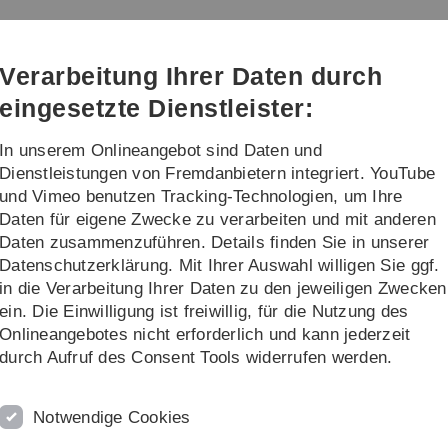
Direkt
Direkt
Direkt
Direkt
Direkt
zur
zum
zum
zur
zur
Hauptnavigation
Inhalt
Funktionsmenü
Fußleiste
Suche
Verarbeitung Ihrer Daten durch
(Sprache,
Drucken,
eingesetzte Dienstleister:
Social
Media)
In unserem Onlineangebot sind Daten und
ung
Publikationen
Dienstleistungen von Fremdanbietern integriert. YouTube
und Vimeo benutzen Tracking-Technologien, um Ihre
Daten für eigene Zwecke zu verarbeiten und mit anderen
aborgruppe Ushmorov
Daten zusammenzuführen. Details finden Sie in unserer
Datenschutzerklärung. Mit Ihrer Auswahl willigen Sie ggf.
oren bei hämatopoetischen Tumore
in die Verarbeitung Ihrer Daten zu den jeweiligen Zwecken
ein. Die Einwilligung ist freiwillig, für die Nutzung des
Onlineangebotes nicht erforderlich und kann jederzeit
durch Aufruf des Consent Tools widerrufen werden.
Notwendige Cookies