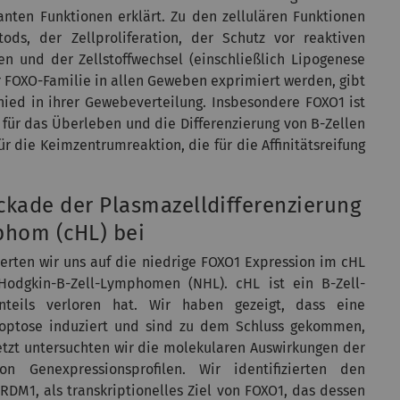
anten Funktionen erklärt. Zu den zellulären Funktionen
ds, der Zellproliferation, der Schutz vor reaktiven
n und der Zellstoffwechsel (einschließlich Lipogenese
 FOXO-Familie in allen Geweben exprimiert werden, gibt
chied in ihrer Gewebeverteilung. Insbesondere FOXO1 ist
ll für das Überleben und die Differenzierung von B-Zellen
ür die Keimzentrumreaktion, die für die Affinitätsreifung
ckade der Plasmazelldifferenzierung
phom (cHL) bei
trierten wir uns auf die niedrige FOXO1 Expression im cHL
odgkin-B-Zell-Lymphomen (NHL). cHL ist ein B-Zell-
teils verloren hat. Wir haben gezeigt, dass eine
poptose induziert und sind zu dem Schluss gekommen,
etzt untersuchten wir die molekularen Auswirkungen der
 Genexpressionsprofilen. Wir identifizierten den
RDM1, als transkriptionelles Ziel von FOXO1, das dessen