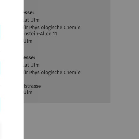
Postadresse:
Universität Ulm
Institut für Physiologische Chemie
Albert-Einstein-Allee 11
D-89081 Ulm
Hausadresse:
Universität Ulm
Institut für Physiologische Chemie
N27
Meyerhofstrasse
D-89081 Ulm