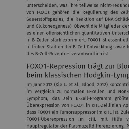
unterscheiden, was ihre teilweise nicht-redund
von FOXOs gehören die Regulierung des Zellto
Sauerstoffspezies, die Reaktion auf DNA-Schäde
und Glukoneogenese). Obwohl die Mitglieder der
es einen offensichtlichen quantitativen Unters
in B-Zellen stark exprimiert. FOXO1 ist essentie
in frühen Stadien der B-Zell-Entwicklung sowie f
des B-Zell-Rezeptors verantwortlich ist.
FOXO1-Repression trägt zur Blo
beim klassischen Hodgkin-Lym
Im Jahr 2012 (Xie L. et al., Blood, 2012) konzen
im Vergleich zu normalen B-Zellen und Non-H
Lymphom, das sein B-Zell-Programm größten
Überexpression von FOXO1 in cHL-Zelllinien A
dass FOXO1 ein Tumorsuppressor im cHL ist. Zul
FOXO1-Überexpression im cHL mit Hilfe von
Hauptregulator der Plasmazelldifferenzierung, P