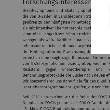
Forschungsinteressen
B-Zell-Lymphome und akute lymphoblastische B
die von B-Zellen in verschiedenen Stadien ihre
gehören zu den häufigsten hämatologischen Neop
sie mit intensiver Chemotherapie nach den aktu
kann eine Langzeitremission erreicht werden). 
weniger als 40%. Darüber hinaus verursacht 
lebensbedrohliche akute und langfristige Neben
die Heilungsraten für Erwachsene, die an B-ALL
erreichen eine langfristige Remission. Ein bee
von B-Zell-Lymphomen erzielt, aber, wie im 
Resistenz gegen Chemotherapie und d
Behandlungsprotokolle die Suche nach neuen eff
Wir konzentrieren uns darauf, die für das B-Zell
Überlebensprogramme anzugreifen, die von den 
Seit 2010 untersuchen wir die Rolle der FOXO-T
Neoplasien. FOXOs gehören zur FOX O-Familie der
„Forkhead“-DNA-Bindungsdomäne aufweisen, sic