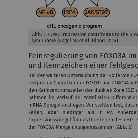
Abb. 1. FOXO1 repression contributes to the bloc
lymphoma (Vogel MJ et al. Blood 2014).
Feinregulierung von FOXO3A i
und Kennzeichen einer fehlges
Bei der weiteren Untersuchung der Rolle von FO
reziproken Charakter der FOXO1- und FOXO3A-mRN
den Keimzentrumszellen der dunklen Zone (DZ) z
nahmen im Verlauf der terminalen Differenzier
mRNA-Spiegel anstiegen. Wir stellten fest, das
Zellen, aber niedriger als in PZ. Außerd
Expressionsspiegel für das Überleben des cHLs 
der FOXO3A-Menge unangemessen war (Abb. 2).