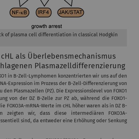
k of plasma cell differentiation in classical Hodgkin
m cHL als Überlebensmechanismus
chlagenen Plasmazelldifferenzierung
XO1 in B-Zell-Lymphomen konzentrierten wir uns auf den
A-Expression im Prozess der B-Zell-Differenzierung von
u den Plasmazellen (PZ). Die Expressionslevel von FOXO1
ung von der DZ B-Zelle zur PZ ab, während die FOXO1-
s die FOXO3A-mRNA-Werte im cHL höher waren als in DZ B-
em zeigten wir, dass diese intermediären FOXO3A-
essentiell sind, da entweder eine Erhöhung oder Senkung