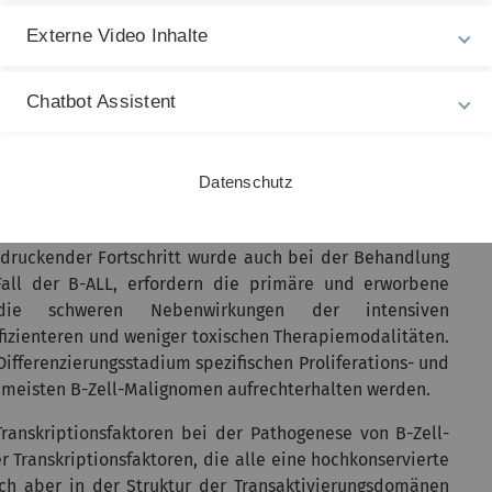
Externe Video Inhalte
-Zell-Leukämien (B-ALL) sind bösartige Erkrankungen,
r Differenzierung ausgehen. B-Zell-Lymphome und B-ALL
lasien. Die B-ALL hat eine relativ gute Prognose, wenn
Chatbot Assistent
ellen Protokollen behandelt wird (bei 80-90% der Kinder
Leider liegt die Heilungsrate nach einem Rückfall bei
eine intensive Chemotherapie oft schwere, manchmal
Datenschutz
wirkungen. Im Vergleich zu pädiatrischen Patienten sind
 leiden, nach wie vor schlecht. Nur 30-40 % von ihnen
indruckender Fortschritt wurde auch bei der Behandlung
Fall der B-ALL, erfordern die primäre und erworbene
ie schweren Nebenwirkungen der intensiven
izienteren und weniger toxischen Therapiemodalitäten.
-Differenzierungsstadium spezifischen Proliferations- und
meisten B-Zell-Malignomen aufrechterhalten werden.
ranskriptionsfaktoren bei der Pathogenese von B-Zell-
 Transkriptionsfaktoren, die alle eine hochkonservierte
h aber in der Struktur der Transaktivierungsdomänen