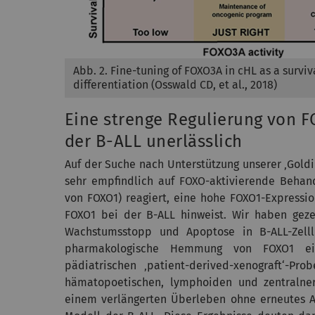
Abb. 2. Fine-tuning of FOXO3A in cHL as a surv
differentiation (Osswald CD, et al., 2018)
Eine strenge Regulierung von FO
der B-ALL unerlässlich
Auf der Suche nach Unterstützung unserer ‚Goldi
sehr empfindlich auf FOXO-aktivierende Behand
von FOXO1) reagiert, eine hohe FOXO1-Expressio
FOXO1 bei der B-ALL hinweist. Wir haben geze
Wachstumsstopp und Apoptose in B-ALL-Zellli
pharmakologische Hemmung von FOXO1 eine
pädiatrischen ‚patient-derived-xenograft‘-Pr
hämatopoetischen, lymphoiden und zentralner
einem verlängerten Überleben ohne erneutes Au