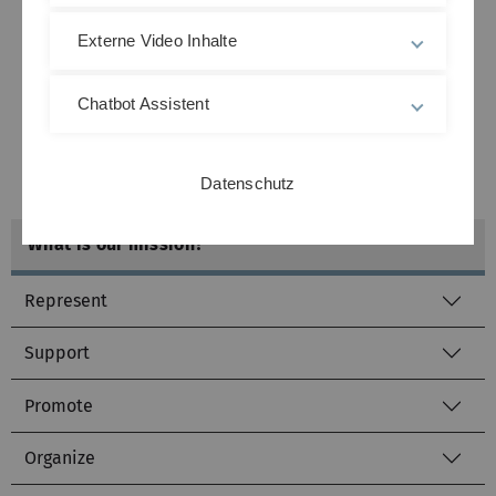
The Promovierendenkonvent (doctoral students
representatives' board: Proko) has the goal to offer a
Externe Video Inhalte
central plattform for everybody who intends,
performs or already has finished a PhD at Ulm
Chatbot Assistent
University.
Datenschutz
What is our mission?
Represent
Support
Promote
Organize