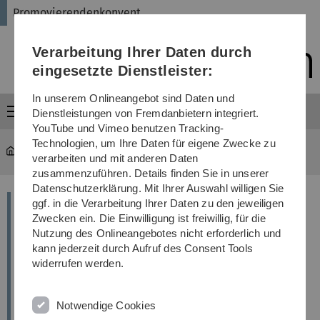
Direkt
Direkt
Direkt
Direkt
Direkt
Promovierendenkonvent
zur
zum
zum
zur
zur
Hauptnavigation
Inhalt
Funktionsmenü
Fußleiste
Suche
Verarbeitung Ihrer Daten durch
(Sprache,
Drucken,
eingesetzte Dienstleister:
Social
Media)
In unserem Onlineangebot sind Daten und
Menü
Dienstleistungen von Fremdanbietern integriert.
YouTube und Vimeo benutzen Tracking-
Technologien, um Ihre Daten für eigene Zwecke zu
ProKo
verarbeiten und mit anderen Daten
zusammenzuführen. Details finden Sie in unserer
Datenschutzerklärung. Mit Ihrer Auswahl willigen Sie
ggf. in die Verarbeitung Ihrer Daten zu den jeweiligen
Important change to the enrolment
Zwecken ein. Die Einwilligung ist freiwillig, für die
regulations (§ 38 Abs. 5
Nutzung des Onlineangebotes nicht erforderlich und
Landeshochschulgesetz):
kann jederzeit durch Aufruf des Consent Tools
Previously, PhD students were required to be enrolled
widerrufen werden.
until submission of the dissertation. With the new
regulations, you are required to be enrolled until the
Notwendige Cookies
date of your defense.