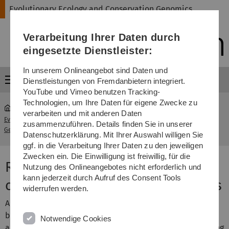
Direkt
Direkt
Direkt
Direkt
Direkt
Evolutionary Ecology and Conservation Genomics
zur
zum
zum
zur
zur
Hauptnavigation
Inhalt
Funktionsmenü
Fußleiste
Suche
Verarbeitung Ihrer Daten durch
(Sprache,
Drucken,
eingesetzte Dienstleister:
Social
Media)
In unserem Onlineangebot sind Daten und
Menü
Dienstleistungen von Fremdanbietern integriert.
YouTube und Vimeo benutzen Tracking-
Technologien, um Ihre Daten für eigene Zwecke zu
verarbeiten und mit anderen Daten
Evolutionary Ecology and Conservation
Reproduction in
zusammenzuführen. Details finden Sie in unserer
...
Genomics
bees
Datenschutzerklärung. Mit Ihrer Auswahl willigen Sie
ggf. in die Verarbeitung Ihrer Daten zu den jeweiligen
Zwecken ein. Die Einwilligung ist freiwillig, für die
Reproductive biology and
Nutzung des Onlineangebotes nicht erforderlich und
kann jederzeit durch Aufruf des Consent Tools
chemical communication in bees
widerrufen werden.
Although the reproductive biology of solitary and social
bees has been intensively studied, almost no data exist
Notwendige Cookies
about the chemical communication involved in the mating