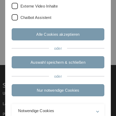
Sebastian Zschunke
Externe Video Inhalte
Institute of Evolutionary Ecology
and Conservation Genomics
Chatbot Assistent
University of Ulm
Albert Einstein Allee 11
D 89069 Ulm
Alle Cookies akzeptieren
Germany
Tel. +49 (0)731 50 22671
Fax +49 (0)731 50 22683
oder
sebastian.zschunke () uni-ulm.de
Auswahl speichern & schließen
oder
Service
Nur notwendige Cookies
Universität von A–Z
Lagepläne
Notwendige Cookies
Presse