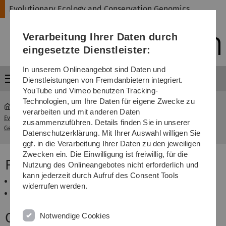
Direkt
Direkt
Direkt
Direkt
Direkt
Evolutionary Ecology and Conservation Genomics
zur
zum
zum
zur
zur
Hauptnavigation
Inhalt
Funktionsmenü
Fußleiste
Suche
Verarbeitung Ihrer Daten durch
(Sprache,
Drucken,
eingesetzte Dienstleister:
Social
Media)
In unserem Onlineangebot sind Daten und
Menü
Dienstleistungen von Fremdanbietern integriert.
YouTube und Vimeo benutzen Tracking-
Technologien, um Ihre Daten für eigene Zwecke zu
verarbeiten und mit anderen Daten
Evolutionary Ecology and Conservation
Sebastian
zusammenzuführen. Details finden Sie in unserer
...
Genomics
Zschunke
Datenschutzerklärung. Mit Ihrer Auswahl willigen Sie
ggf. in die Verarbeitung Ihrer Daten zu den jeweiligen
Zwecken ein. Die Einwilligung ist freiwillig, für die
Field of activity
Nutzung des Onlineangebotes nicht erforderlich und
kann jederzeit durch Aufruf des Consent Tools
Technical assistant
widerrufen werden.
IT services
Contact
Notwendige Cookies