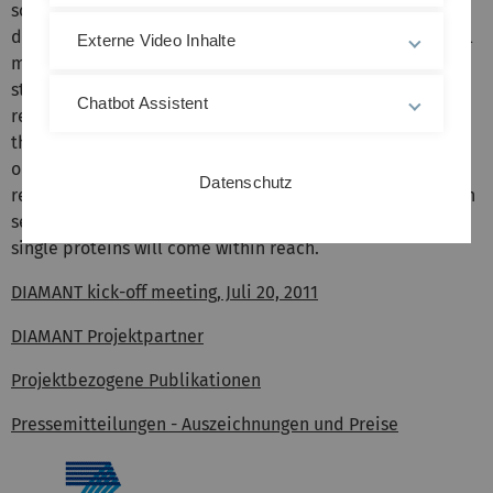
scale will enable miniaturisation of electronic devices
down to the ultimate size limit - single molecules. We will
Externe Video Inhalte
manufacture photonic crystal cavities and plasmonic
structures in diamond to realise the optical interfaces
Chatbot Assistent
required for reading-in and reading-out information from
these molecular-scale devices. Molecular sensors
operating under ambient conditions promise to
Datenschutz
revolutionise the field of biological imaging and precision
sensing. In the long term, determination the structure of
single proteins will come within reach.
DIAMANT kick-off meeting, Juli 20, 2011
DIAMANT Projektpartner
Projektbezogene Publikationen
Pressemitteilungen - Auszeichnungen und Preise