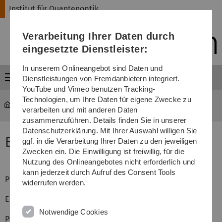
Direkt
Direkt
Direkt
Direkt
Direkt
Institut für Quantenoptik
zur
zum
zum
zur
zur
Hauptnavigation
Inhalt
Funktionsmenü
Fußleiste
Suche
Verarbeitung Ihrer Daten durch
(Sprache,
Drucken,
eingesetzte Dienstleister:
Social
Media)
In unserem Onlineangebot sind Daten und
Menü
Dienstleistungen von Fremdanbietern integriert.
YouTube und Vimeo benutzen Tracking-
Technologien, um Ihre Daten für eigene Zwecke zu
Institut für Quantenoptik
...
EU-Projekt DIAMANT
verarbeiten und mit anderen Daten
zusammenzuführen. Details finden Sie in unserer
Datenschutzerklärung. Mit Ihrer Auswahl willigen Sie
EU-Projekt DIAMANT
ggf. in die Verarbeitung Ihrer Daten zu den jeweiligen
Zwecken ein. Die Einwilligung ist freiwillig, für die
Nutzung des Onlineangebotes nicht erforderlich und
kann jederzeit durch Aufruf des Consent Tools
Projekttitel: Diamond based atomic nanotechnologies
widerrufen werden.
EU-Programm Akronym: FP7-ICT
Notwendige Cookies
Programm: Future and Emerging Technologies