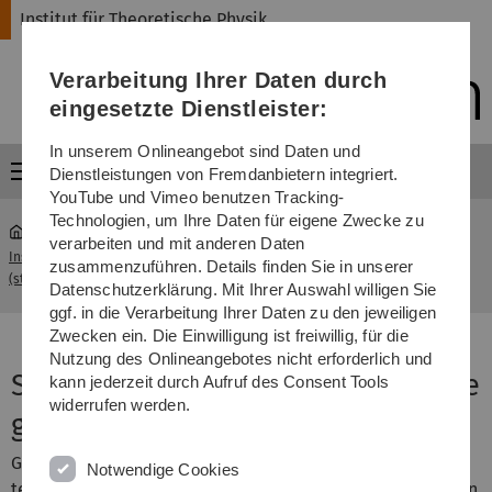
Direkt
Direkt
Direkt
Direkt
Direkt
Institut für Theoretische Physik
zur
zum
zum
zur
zur
Hauptnavigation
Inhalt
Funktionsmenü
Fußleiste
Suche
Verarbeitung Ihrer Daten durch
(Sprache,
Drucken,
eingesetzte Dienstleister:
Social
Media)
In unserem Onlineangebot sind Daten und
Menü
Dienstleistungen von Fremdanbietern integriert.
YouTube und Vimeo benutzen Tracking-
Technologien, um Ihre Daten für eigene Zwecke zu
verarbeiten und mit anderen Daten
Institut für Theoretische Physik
Second ERC Synergy grant
zusammenzuführen. Details finden Sie in unserer
...
(start page)
for the group
Datenschutzerklärung. Mit Ihrer Auswahl willigen Sie
ggf. in die Verarbeitung Ihrer Daten zu den jeweiligen
Zwecken ein. Die Einwilligung ist freiwillig, für die
Nutzung des Onlineangebotes nicht erforderlich und
Second ERC Synergy grant for the
kann jederzeit durch Aufruf des Consent Tools
widerrufen werden.
group
Great success for the Institute of Theoretical Physics. In a
Notwendige Cookies
team with Fedor Jelezko at Ulm and Jan Ardenkjaer-Larsen