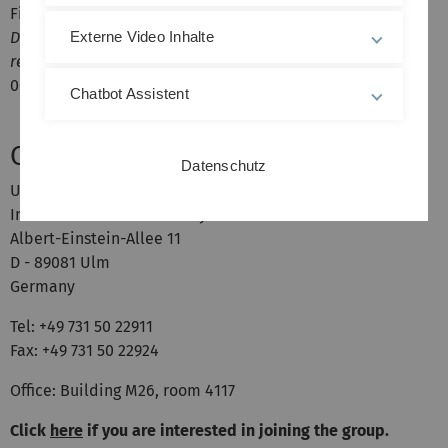
Fischer, L.P. McGuinness, B. Naydenov and F. Jelezko.
Detecting and polarizing nuclear spins with nuclear double
Externe Video Inhalte
resonance on a single electron spin.
Phys. Rev. Lett.
111
,
067601 (2013) and E-print arXiv:1304.4709
Chatbot Assistent
Contact
Datenschutz
Ulm University
Institute of Theoretical Physics
Albert-Einstein-Allee 11
D - 89081 Ulm
Germany
Tel: +49 731 50 22911
Fax: +49 731 50 22924
Office: Building M26, room 4117
Click
here
if you are interested in joining the group.