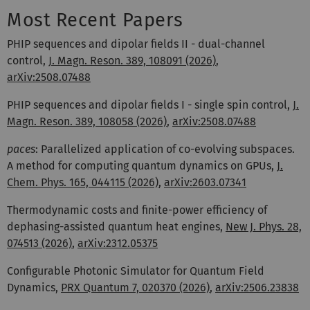
Most Recent Papers
PHIP sequences and dipolar fields II - dual-channel
control,
J. Magn. Reson. 389, 108091 (2026)
,
arXiv:2508.07488
PHIP sequences and dipolar fields I - single spin control,
J.
Magn. Reson. 389, 108058 (2026)
,
arXiv:2508.07488
paces
: Parallelized application of co-evolving subspaces.
A method for computing quantum dynamics on GPUs,
J.
Chem. Phys. 165, 044115 (2026)
,
arXiv:2603.07341
Thermodynamic costs and finite-power efficiency of
dephasing-assisted quantum heat engines,
New J. Phys. 28,
074513 (2026)
,
arXiv:2312.05375
Configurable Photonic Simulator for Quantum Field
Dynamics,
PRX Quantum 7, 020370 (2026)
,
arXiv:2506.23838