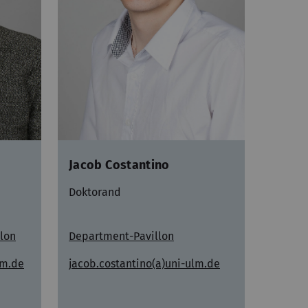
Jacob Costantino
Doktorand
lon
Department-Pavillon
lm.de
jacob.costantino(a)uni-ulm.de