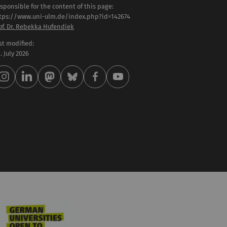
sponsible for the content of this page:
tps://www.uni-ulm.de/index.php?id=142674
of. Dr. Rebekka Hufendiek
st modified:
 . July 2026