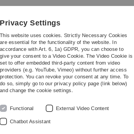
Skip
Skip
Skip
Skip
to
to
to
to
main
content
footer
search
Privacy Settings
navigation
This website uses cookies. Strictly Necessary Cookies
are essential for the functionality of the website. In
accordance with Art. 6, 1a) GDPR, you can choose to
dy/Teaching
Transfer/Öffentlichkeit
give your consent to a Video Cookie. The Video Cookie is
set to offer embedded third-party content from video
eam
Team des Humboldt Zentrums
providers (e.g. YouTube, Vimeo) without further access
protection. You can revoke your consent at any time. To
do so, simply go to our privacy policy page (link below)
HZ)
and change the cookie settings.
ung HZ
Functional
External Video Content
Chatbot Assistant