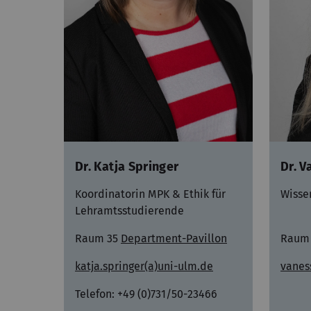
Dr. Katja Springer
Dr. V
Koordinatorin MPK & Ethik für
Wisse
Lehramtsstudierende
Raum 35
Department-Pavillon
Raum
katja.springer(a)uni-ulm.de
vanes
Telefon: +49 (0)731/50-23466