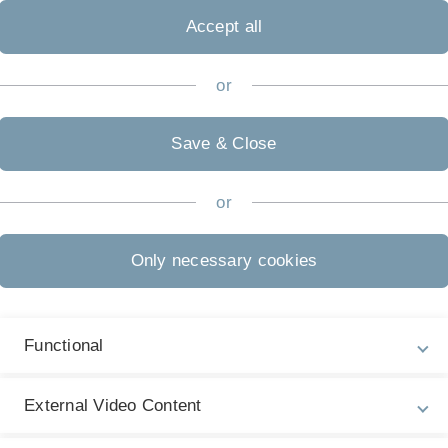
Accept all
or
Save & Close
or
Only necessary cookies
Functional
. Dr. Rebekka Hufendiek
tzende Department
External Video Content
ng & Geschäftsführung HZ