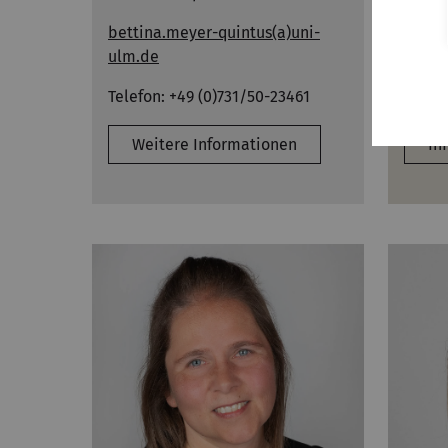
Raum
bettina.meyer-quintus(a)uni-
ulm.de
rebek
Telefon: +49 (0)731/50-23461
Telefo
Weitere Informationen
In