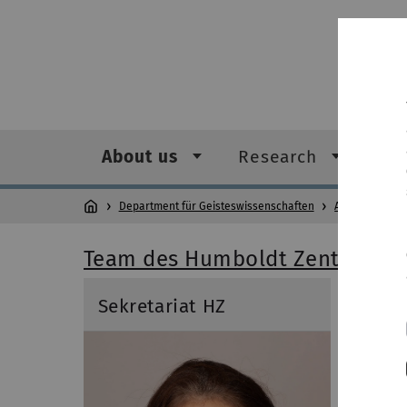
About us
Research
Stu
Department für Geisteswissenschaften
About us
T
Team des Humboldt Zentrums (
Sekretariat HZ
Leit