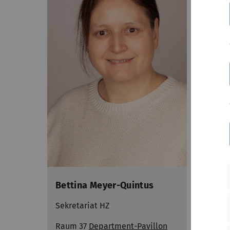
Bettina Meyer-Quintus
Prof
Sekretariat HZ
Vorsi
Leitu
Raum 37
Department-Pavillon