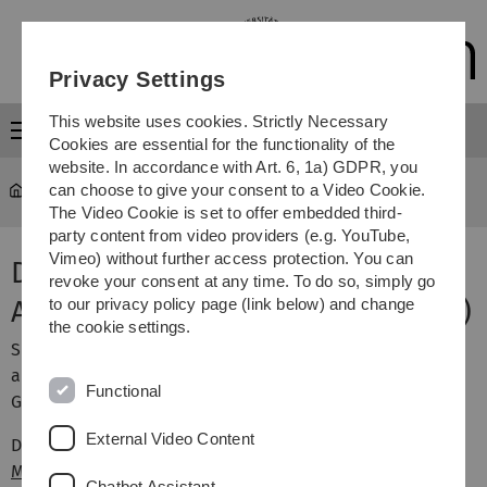
Skip
Skip
Skip
Skip
to
to
to
to
main
content
footer
search
Privacy Settings
navigation
This website uses cookies. Strictly Necessary
Menu
Cookies are essential for the functionality of the
website. In accordance with Art. 6, 1a) GDPR, you
can choose to give your consent to a Video Cookie.
Department für Geisteswissenschaften
...
Englisch
The Video Cookie is set to offer embedded third-
party content from video providers (e.g. YouTube,
Vimeo) without further access protection. You can
DAAD Sprachtest Englisch für
revoke your consent at any time. To do so, simply go
Auslandssemester (z.B. Erasmus)
to our privacy policy page (link below) and change
the cookie settings.
Sprachtest als Nachweis für DAAD / Erasmus bieten wir
ausschließlich für Mitglieder der Universität Ulm an. Die
Functional
Gebühr hierfür beträgt 20 €.
External Video Content
Die Anmeldung erfolgt direkt im hierfür eingerichteten
Moodle-Kurs "DAAD Test Preparation Tutorial"
, dort finden
Chatbot Assistant