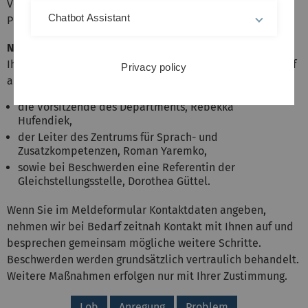
Verbesserung unseres Angebots und zur Aufklärung von
Chatbot Assistant
Problemen leisten.
Nicht-anonyme Meldung
Ihre Angaben werden streng vertraulich behandelt. Zugriff
Privacy policy
auf die Meldungen haben ausschließlich:
die Vorsitzende des Departments, Rebekka
Hufendiek,
der Leiter des Zentrums für Sprach- und
Zusatzkompetenzen, Roman Yaremko,
sowie bei Beschwerden eine Referentin der
Gleichstellungsstelle, Dorothea Güttel.
Wenn Sie im Meldeformular Kontaktdaten angeben,
nehmen wir bei Bedarf zeitnah Kontakt mit Ihnen auf und
besprechen gemeinsam mögliche weitere Schritte.
Beschwerden werden grundsätzlich vertraulich behandelt.
Weitere Maßnahmen erfolgen nur mit Ihrer Zustimmung.
Lob
Anregung
Problem