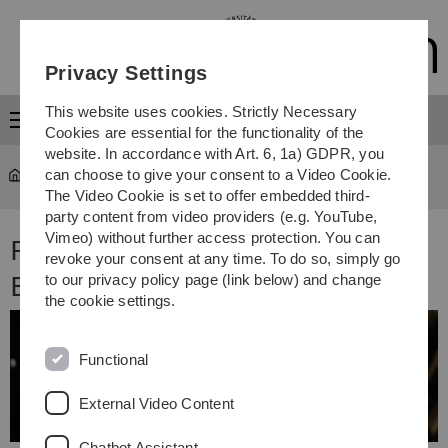
Skip
Skip
Skip
Skip
to
to
to
to
main
content
footer
search
Privacy Settings
navigation
This website uses cookies. Strictly Necessary
Menu
Cookies are essential for the functionality of the
website. In accordance with Art. 6, 1a) GDPR, you
can choose to give your consent to a Video Cookie.
Department für Geisteswissenschaften
...
Feedback
The Video Cookie is set to offer embedded third-
party content from video providers (e.g. YouTube,
Vimeo) without further access protection. You can
Forum für Feedback und
revoke your consent at any time. To do so, simply go
Beschwerden
to our privacy policy page (link below) and change
the cookie settings.
Functional
External Video Content
Chatbot Assistant