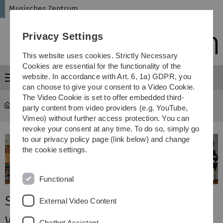
Skip
Skip
Skip
Skip
Musisches Zentrum
to
to
to
to
main
content
footer
search
Privacy Settings
navigation
This website uses cookies. Strictly Necessary
Cookies are essential for the functionality of the
website. In accordance with Art. 6, 1a) GDPR, you
Menu
can choose to give your consent to a Video Cookie.
The Video Cookie is set to offer embedded third-
Musisches Zentrum
...
Samba Percussion "Gato Sorriso"
party content from video providers (e.g. YouTube,
Vimeo) without further access protection. You can
revoke your consent at any time. To do so, simply go
to our privacy policy page (link below) and change
the cookie settings.
Functional
Sambagruppe "Gato Sorriso"
External Video Content
Willkommen bei den
Chatbot Assistant