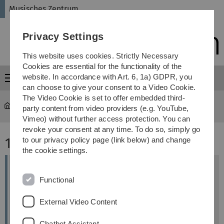
Skip
Skip
Skip
Skip
Musisches Zentrum
to
to
to
to
main
content
footer
search
Privacy Settings
navigation
This website uses cookies. Strictly Necessary
Cookies are essential for the functionality of the
website. In accordance with Art. 6, 1a) GDPR, you
Menu
can choose to give your consent to a Video Cookie.
The Video Cookie is set to offer embedded third-
Musisches Zentrum
...
13 Sous le ciel
party content from video providers (e.g. YouTube,
Vimeo) without further access protection. You can
revoke your consent at any time. To do so, simply go
13 Sous le Ciel
to our privacy policy page (link below) and change
the cookie settings.
Titel: Sous le Ciel
Functional
Künstler: Gisela von Bruchhausen
Standort: am Eingang Pavillon Albert-
External Video Content
Einstein-Allee 5
Erstellt: 1989
Chatbot Assistant