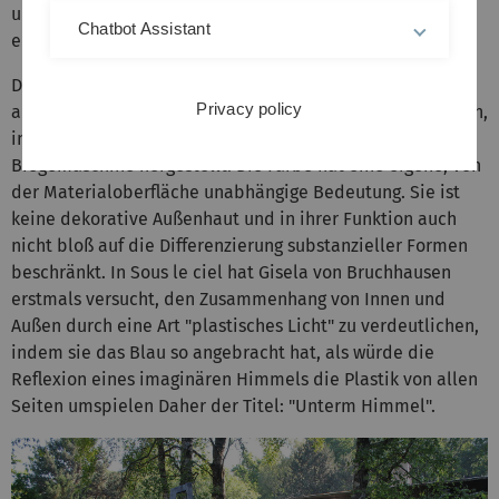
und mußte, der Veränderung des Maßstabes
Chatbot Assistant
entsprechend, neu erarbeitet werden.
Die Plastik enthält keine vorgefundenen Teile, sondern
Privacy policy
alle Formen sind eigens zugeschnitten und die Rundungen,
in ihren Kippungen und Drehungen, mittels einer
Biegemaschine hergestellt. Die Farbe hat eine eigene, von
der Materialoberfläche unabhängige Bedeutung. Sie ist
keine dekorative Außenhaut und in ihrer Funktion auch
nicht bloß auf die Differenzierung substanzieller Formen
beschränkt. In Sous le ciel hat Gisela von Bruchhausen
erstmals versucht, den Zusammenhang von Innen und
Außen durch eine Art "plastisches Licht" zu verdeutlichen,
indem sie das Blau so angebracht hat, als würde die
Reflexion eines imaginären Himmels die Plastik von allen
Seiten umspielen Daher der Titel: "Unterm Himmel".