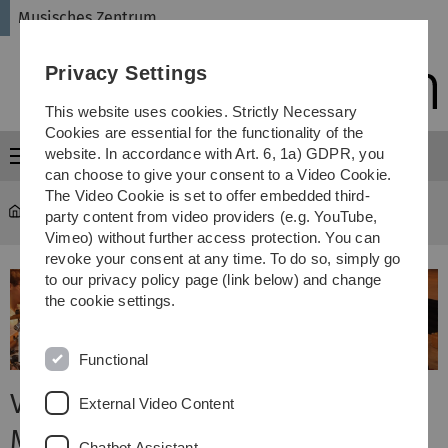
Skip
Skip
Skip
Skip
Musisches Zentrum
to
to
to
to
main
content
footer
search
Privacy Settings
navigation
This website uses cookies. Strictly Necessary
Cookies are essential for the functionality of the
website. In accordance with Art. 6, 1a) GDPR, you
Menu
can choose to give your consent to a Video Cookie.
The Video Cookie is set to offer embedded third-
Musisches Zentrum
...
Veröffentlichungen
party content from video providers (e.g. YouTube,
Vimeo) without further access protection. You can
revoke your consent at any time. To do so, simply go
to our privacy policy page (link below) and change
the cookie settings.
Functional
Veröffentlichungen des
External Video Content
Musischen Zentrums
Chatbot Assistant