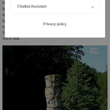
Fünf aufeinander gesetzte runde Blöcke aus Anröchter
Chatbot Assistant
Dolomit bilden die beinahe vier Meter hohe grüne Säule,
die 1986 entstanden ist. Statuarik und Dimension sind
typisch für die interessantesten Arbeiten Alf Setzers. Die
Privacy policy
nahezu senkrechten, reliefbildenden Rillen rühren vom
Steinbohrer, mit dem sich die gedachte Form aus dem
Stein löst.