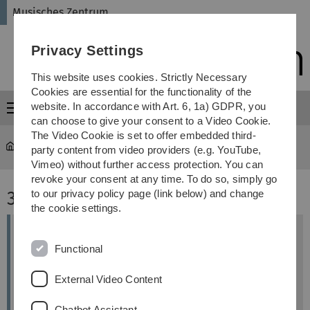
Skip
Skip
Skip
Skip
Musisches Zentrum
to
to
to
to
main
content
footer
search
Privacy Settings
navigation
This website uses cookies. Strictly Necessary
Cookies are essential for the functionality of the
website. In accordance with Art. 6, 1a) GDPR, you
Menu
can choose to give your consent to a Video Cookie.
The Video Cookie is set to offer embedded third-
Musisches Zentrum
...
38 Grüne Säule
party content from video providers (e.g. YouTube,
Vimeo) without further access protection. You can
revoke your consent at any time. To do so, simply go
38 Grüne Säule
to our privacy policy page (link below) and change
the cookie settings.
Titel: Grüne Säule
Functional
Künstler: Alf Setzer
Standort: südwestlich der mensa
External Video Content
Erstellt: 1986
Material: Anröchter Dolomit
Chatbot Assistant