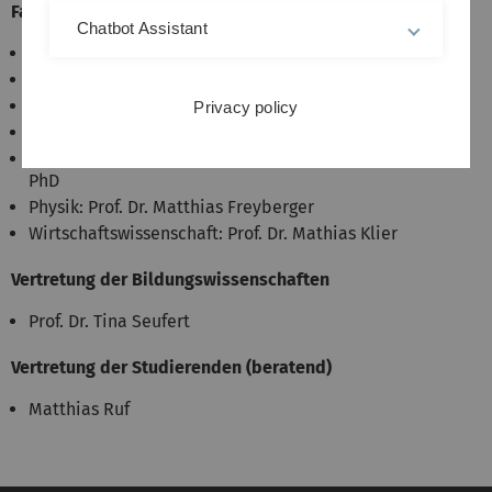
Fachvertretung
Chatbot Assistant
Biologie:
apl. Prof. Dr. Christian Riedel
Chemie: apl. Prof. Dr. Ulrich Ziener
Informatik: Prof. Dr.-Ing. Franz J. Hauck
Privacy policy
Mathematik: Prof. Dr. Stefan Wewers
Naturwissenschaft und Technik: Prof. Carl E. Krill III,
PhD
Physik: Prof. Dr. Matthias Freyberger
Wirtschaftswissenschaft: Prof. Dr. Mathias Klier
Vertretung der Bildungswissenschaften
Prof. Dr. Tina Seufert
Vertretung der Studierenden (beratend)
Matthias Ruf