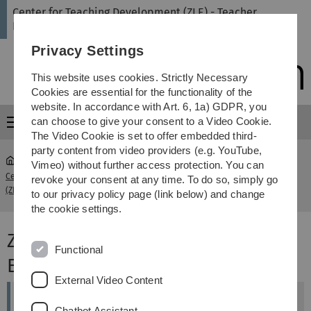
Skip
Skip
Skip
Skip
Center for Teaching Development (ZLE) - Teacher
to
to
to
to
Education
main
content
footer
search
Privacy Settings
navigation
This website uses cookies. Strictly Necessary
Cookies are essential for the functionality of the
website. In accordance with Art. 6, 1a) GDPR, you
can choose to give your consent to a Video Cookie.
Menu
The Video Cookie is set to offer embedded third-
party content from video providers (e.g. YouTube,
Vimeo) without further access protection. You can
Center for Teaching Development
Zulassungsausschuss
revoke your consent at any time. To do so, simply go
...
(ZLE) - Teacher Education
Master
to our privacy policy page (link below) and change
the cookie settings.
Zulassungsausschuss Master of
Functional
Education
External Video Content
Aufgaben
Chatbot Assistant