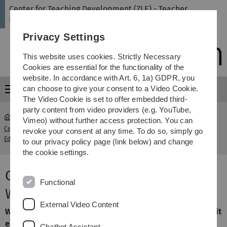
Skip
Skip
Skip
Skip
Center for Teaching Development (ZLE) - Teacher
to
to
to
to
Education
main
content
footer
search
Privacy Settings
navigation
This website uses cookies. Strictly Necessary
Cookies are essential for the functionality of the
website. In accordance with Art. 6, 1a) GDPR, you
can choose to give your consent to a Video Cookie.
Menu
The Video Cookie is set to offer embedded third-
party content from video providers (e.g. YouTube,
Vimeo) without further access protection. You can
Center for Teaching Development (ZLE) - Teacher
revoke your consent at any time. To do so, simply go
...
podcast
Education
to our privacy policy page (link below) and change
the cookie settings.
Chili Con Science – Scharf auf
Functional
Wissenschaft
External Video Content
Wie wissenschaftliches Arbeiten funktioniert – erklärt mit
einem Chili-Rezept!
Chatbot Assistant