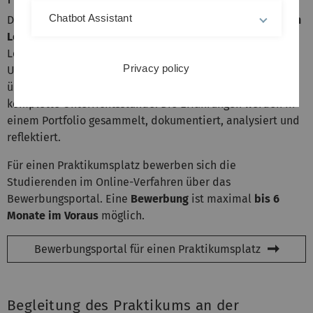
Chatbot Assistant
Die
Betreuung
des Praktikums an der Schule erfolgt
durch
Lehrkräfte
. Die Studierenden im Praktikum begleiten
Lehrkräfte während des Schulalltags, beobachten den
Privacy policy
Unterrichtsablauf, betreuen lernende Schülergruppen,
übernehmen Unterrichtsteile oder unterrichten eine
komplette Unterrichtsstunde. Die Erfahrungen werden in
einem Portfolio gesammelt, dokumentiert, analysiert und
reflektiert.
Für einen Praktikumsplatz bewerben sich die
Studierenden im Online-Verfahren über das
Bewerbungsportal. Eine
Bewerbung
ist maximal
bis 6
Monate im Voraus
möglich.
Bewerbungsportal für einen Praktikumsplatz
Begleitung des Praktikums an der