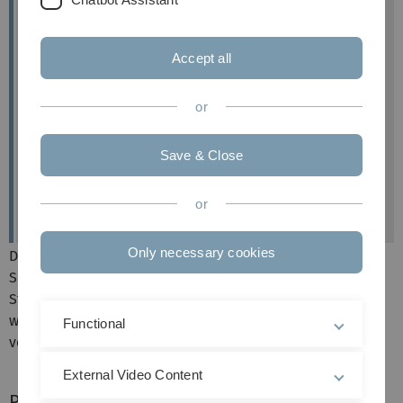
Accept all
ECTS
: 5
or
Dauer
: 3 Wochen
Begleitveranstaltung
: Blocktag vor und nach dem
Schulpraktikum
Save & Close
Zeitpunkt
: Zwischen Semester 2 und 3
(September/Oktober)
or
Only necessary cookies
Die schulpraktische Orientierung ist das erste
Schulpraktikum im Lehramtsstudium und ist von
Studierenden in Baden-Württemberg an einer baden-
württembergischen Schule zu absolvieren. Es kann nicht
Functional
vor dem Studium abgeleistet werden.
External Video Content
Praktikum an der Schule