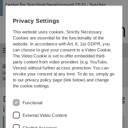
Skip
Skip
Skip
Skip
Center for Teaching Development (ZLE) - Teacher
to
to
to
to
Education
main
content
footer
search
Privacy Settings
navigation
This website uses cookies. Strictly Necessary
Cookies are essential for the functionality of the
website. In accordance with Art. 6, 1a) GDPR, you
can choose to give your consent to a Video Cookie.
Menu
The Video Cookie is set to offer embedded third-
party content from video providers (e.g. YouTube,
Vimeo) without further access protection. You can
Center for Teaching Development (ZLE) -
schulpraktische
revoke your consent at any time. To do so, simply go
...
Teacher Education
Orientierung
to our privacy policy page (link below) and change
the cookie settings.
Die schulpraktische Orientierung
Functional
im Bachelor
External Video Content
Chatbot Assistant