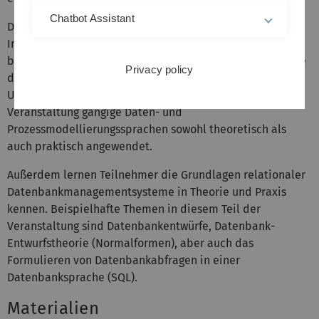
Chatbot Assistant
Des Weiteren werden wir noch andere Formen von
Informationen, die in einem Unternehmen auftreten
betrachten und analysieren. Hierzu gehört Beispielsweise
Privacy policy
das Wissen über Abläufe und Prozesse, die in einem
Unternehmen auftreten. Dafür werden im Rahmen der
Veranstaltung gängige Daten- und
Prozessmodellierungssprachen sowohl theoretisch als
auch praktisch angewendet.
Außerdem lernen Teilnehmer die Grundlagen relationaler
Datenbankmanagementsysteme in Theorie und Praxis
kennen. Beispielhafte Themen in diesem Teil der
Veranstaltung sind Datenbankentwürfe, Datenbank-
Entwurfstheorie (Normalformen), aber auch das
Formulieren von Datenbankabfragen in einer
Datenbanksprache (SQL).
Materialien