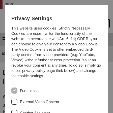
Skip
Skip
Skip
Skip
DBIS
to
to
to
to
main
content
footer
search
Privacy Settings
navigation
This website uses cookies. Strictly Necessary
Cookies are essential for the functionality of the
website. In accordance with Art. 6, 1a) GDPR, you
Menu
can choose to give your consent to a Video Cookie.
The Video Cookie is set to offer embedded third-
DBIS
Teaching
party content from video providers (e.g. YouTube,
Vimeo) without further access protection. You can
revoke your consent at any time. To do so, simply go
Datenbanken und
to our privacy policy page (link below) and change
the cookie settings.
Informationsanalytik
Functional
Anmeldung zum Moodle-Kurs
External Video Content
Bei Teilnahme an der Vorlesung bitte in den
Moodle-Kurs
einschreiben.
Chatbot Assistant