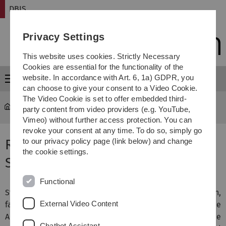
Skip
Skip
Skip
Skip
DBIS
to
to
to
to
main
content
footer
search
Privacy Settings
navigation
This website uses cookies. Strictly Necessary
Cookies are essential for the functionality of the
website. In accordance with Art. 6, 1a) GDPR, you
Menu
can choose to give your consent to a Video Cookie.
The Video Cookie is set to offer embedded third-
DBIS
Teaching
party content from video providers (e.g. YouTube,
Vimeo) without further access protection. You can
revoke your consent at any time. To do so, simply go
Research Trends in Information
to our privacy policy page (link below) and change
the cookie settings.
Systems
Functional
Studierende lernen anhand eines konkreten,
External Video Content
fachbezogenen und abgegrenzten Themas die
Aufbereitung von Informationen. Sie können eine
Chatbot Assistant