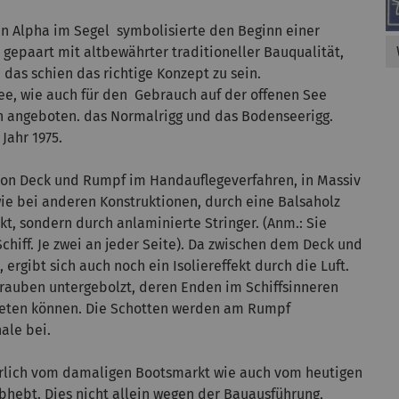
en Alpha im Segel symbolisierte den Beginn einer
 gepaart mit altbewährter traditioneller Bauqualität,
das schien das richtige Konzept zu sein.
ee, wie auch für den Gebrauch auf der offenen See
n angeboten. das Normalrigg und das Bodenseerigg.
Jahr 1975.
von Deck und Rumpf im Handauflegeverfahren, in Massiv
 wie bei anderen Konstruktionen, durch eine Balsaholz
, sondern durch anlaminierte Stringer. (Anm.: Sie
chiff. Je zwei an jeder Seite). Da zwischen dem Deck und
rgibt sich auch noch ein Isoliereffekt durch die Luft.
chrauben untergebolzt, deren Enden im Schiffsinneren
treten können. Die Schotten werden am Rumpf
ale bei.
cherlich vom damaligen Bootsmarkt wie auch vom heutigen
ebt. Dies nicht allein wegen der Bauausführung,