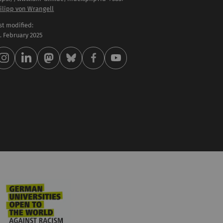
ilipp von Wrangell
st modified:
 . February 2025