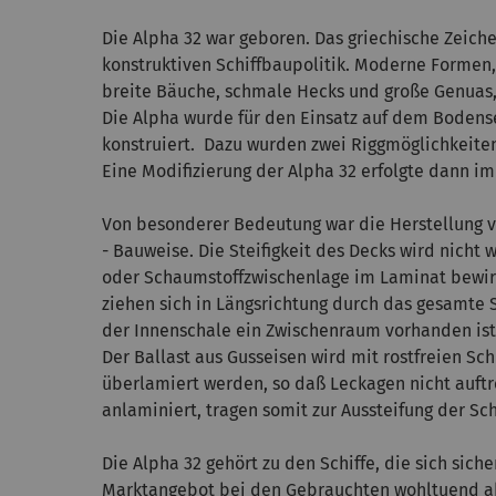
Die Alpha 32 war geboren. Das griechische Zeich
konstruktiven Schiffbaupolitik. Moderne Formen,
breite Bäuche, schmale Hecks und große Genuas, 
Die Alpha wurde für den Einsatz auf dem Bodens
konstruiert. Dazu wurden zwei Riggmöglichkeite
Eine Modifizierung der Alpha 32 erfolgte dann im 
Von besonderer Bedeutung war die Herstellung 
- Bauweise. Die Steifigkeit des Decks wird nicht
oder Schaumstoffzwischenlage im Laminat bewirkt
ziehen sich in Längsrichtung durch das gesamte S
der Innenschale ein Zwischenraum vorhanden ist, e
Der Ballast aus Gusseisen wird mit rostfreien S
überlamiert werden, so daß Leckagen nicht auf
anlaminiert, tragen somit zur Aussteifung der Sch
Die Alpha 32 gehört zu den Schiffe, die sich si
Marktangebot bei den Gebrauchten wohltuend abh