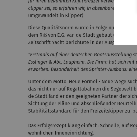
für ihren bekannten Kajütkreuzer verwendet wird. E
clipper sei, so erfahren wir, in absehbarer Zeit jed
umgewandelt in Klipper)
Diese Qualitätsnorm wurde in Folge nun auch f
dem Riß von E.G. van de Stadt gebaut und war ein
Zeitschrift Yacht berichtete in der Ausgabe 19/6
"Erstmals auf einer deutschen Bootsausstellung st
Esslinger & Abt, Laupheim. Die Firma hat sich mit
erworben. Besonderheit des Sprinter-Ausbaus: eine
Unter dem Motto: Neue Formel - Neue Wege suchte
das nicht nur auf Regattabahnen die Segelwelt b
de Stadt fand er den geeigneten Partner der si
Sichtung der Pläne und abschließender Beurteilu
Stabilitätsstandard für den Freizeitskipper zu b
Das Erfolgsrezept klang einfach: Schnelle, auf R
wohnlichen Inneneinrichtung.