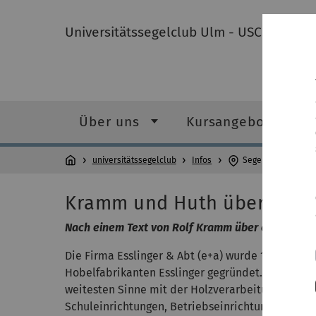
Universitätssegelclub Ulm - USCU
Über uns
Kursangebot
universitätssegelclub
Infos
Segelyachten von 
Kramm und Huth über E&A
Nach einem Text von Rolf Kramm über ein Gespräc
Die Firma Esslinger & Abt (e+a) wurde 1845 vo
Hobelfabrikanten Esslinger gegründet. Das Unte
weitesten Sinne mit der Holzverarbeitung. Essli
Schuleinrichtungen, Betriebseinrichtungen, Werk