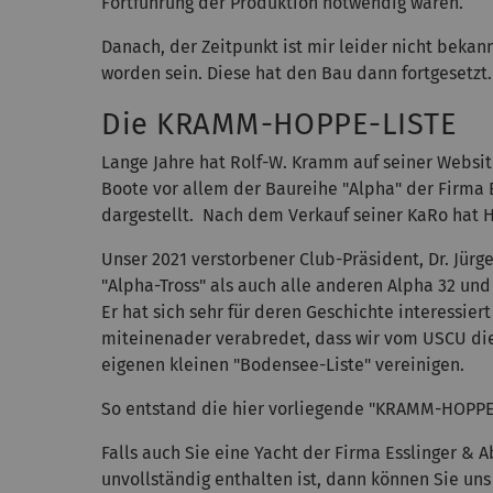
Fortführung der Produktion notwendig waren.
Danach, der Zeitpunkt ist mir leider nicht bekan
worden sein. Diese hat den Bau dann fortgesetzt.
Die KRAMM-HOPPE-LISTE
Lange Jahre hat Rolf-W. Kramm auf seiner Websi
Boote vor allem der Baureihe "Alpha" der Firma
dargestellt. Nach dem Verkauf seiner KaRo hat 
Unser 2021 verstorbener Club-Präsident, Dr. Jürg
"Alpha-Tross" als auch alle anderen Alpha 32 un
Er hat sich sehr für deren Geschichte interessi
miteinenader verabredet, dass wir vom USCU di
eigenen kleinen "Bodensee-Liste" vereinigen.
So entstand die hier vorliegende "KRAMM-HOPPE
Falls auch Sie eine Yacht der Firma Esslinger & A
unvollständig enthalten ist, dann können Sie un