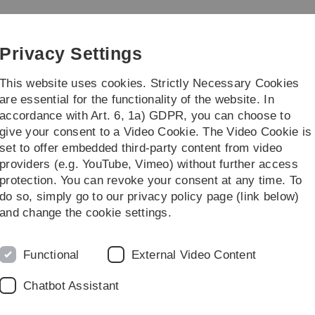
Skip
Skip
Skip
Skip
to
to
to
to
main
content
footer
search
Privacy Settings
navigation
This website uses cookies. Strictly Necessary Cookies
are essential for the functionality of the website. In
accordance with Art. 6, 1a) GDPR, you can choose to
Törns
Infos
give your consent to a Video Cookie. The Video Cookie is
set to offer embedded third-party content from video
E+A
providers (e.g. YouTube, Vimeo) without further access
protection. You can revoke your consent at any time. To
do so, simply go to our privacy policy page (link below)
and change the cookie settings.
h mit Dr. Kurt Huth vom 9. März 1999:
Functional
External Video Content
m Ulmer Eisenhändler Abt und dem Laupheimer
rnehmen beschäftigte sich seit der Gründung im
Chatbot Assistant
nger & Abt produzierte in der Vergangenheit
zeuge und Einrichtungen aus Stahlblech.