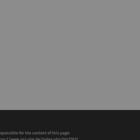
sponsible for the content of this page:
tps://www.uni-ulm.de/index.php?id=75837