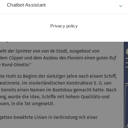
in Einsatz des Esslinger & Abt- Clippers als Düsen -
Chatbot Assistant
och nicht geplant."
(Anm: Der Namenszug Clipper wurde
ür den Bau des SPRINTERs übernommen. Sie wurde nach
Privacy policy
es der schnellsten Tourenschiffe seiner Zeit. Die
8 folgendes:
eht der Sprinter von van de Stadt, ausgebaut von
 dem Clipper und dem Ausbau des Pioniers einen guten Ruf
 Rund-Dinette."
 Huth zu Beginn der siebziger Jahre nach einem Schiff,
estimmte. Im niederländischen Konstrukteur E. G. van
ch bereits einen Namen im Bootsbau gemacht hatte. Nach
ng, wurde die Idee, Schiffe mit hohem Qualitäts-und
auen, in die Tat umgesetzt.
egatten bewährte Linien in Verbindung mit einer