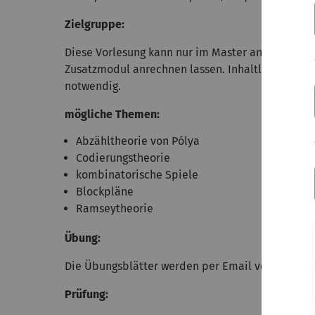
Zielgruppe:
Diese Vorlesung kann nur im Master angerechnet
Zusatzmodul anrechnen lassen. Inhaltlich sind Ke
notwendig.
mögliche Themen:
Abzähltheorie von Pólya
Codierungstheorie
kombinatorische Spiele
Blockpläne
Ramseytheorie
Übung:
Die Übungsblätter werden per Email verschickt.
Prüfung: