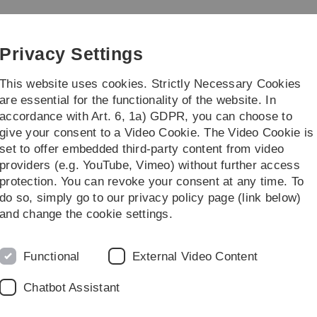
Skip
Skip
Skip
Skip
to
to
to
to
 Research
main
content
footer
search
Privacy Settings
navigation
This website uses cookies. Strictly Necessary Cookies
are essential for the functionality of the website. In
accordance with Art. 6, 1a) GDPR, you can choose to
g
Staff
give your consent to a Video Cookie. The Video Cookie is
set to offer embedded third-party content from video
ching
Past semesters
SS 2015
Ausgewählte Kapitel der Kombinatori
providers (e.g. YouTube, Vimeo) without further access
protection. You can revoke your consent at any time. To
do so, simply go to our privacy policy page (link below)
ombinatorik
K
and change the cookie settings.
D
Functional
External Video Content
Dr
H
Chatbot Assistant
lich