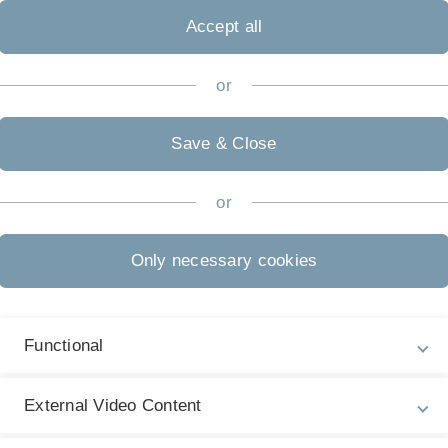
A
Accept all
 werden. Bachelorstudenten können diese allerdings als
or
nntnisse aus der Vorlesung "Kombinatorik" hilfreich bis
Save & Close
or
Only necessary cookies
Functional
External Video Content