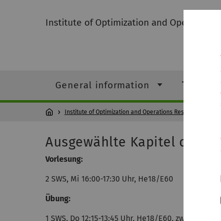
Institute of Optimization and Operations
General information
Teachin
Institute of Optimization and Operations Research
Tea
Ausgewählte Kapitel der K
Vorlesung:
2 SWS, Mi 16:00-17:30 Uhr, He18/E60
Übung:
1 SWS, Do 12:15-13:45 Uhr, He18/E60, zweiwöchent