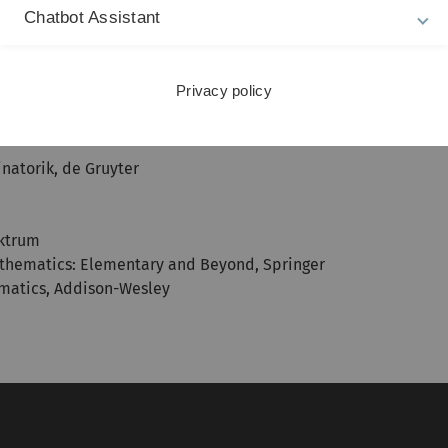
Chatbot Assistant
Privacy policy
natorik, de Gruyter
ektrum
athematics: Elementary and Beyond, Springer
matics, Addison-Wesley