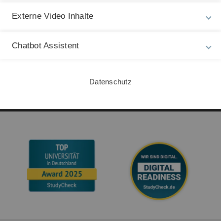
Barrierefreiheit
Externe Video Inhalte
Gebärdensprache
Chatbot Assistent
Leichte Sprache
Datenschutz