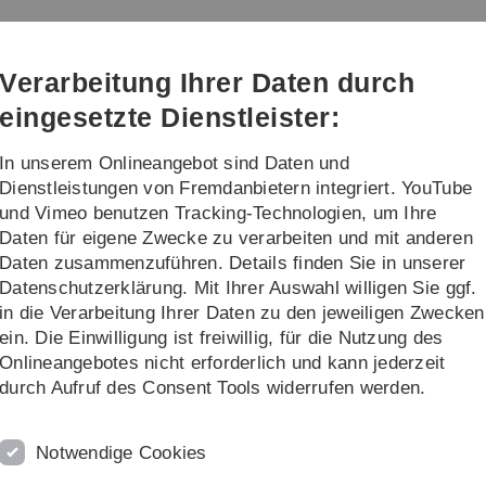
Direkt
Direkt
Direkt
Direkt
Direkt
zur
zum
zum
zur
zur
Hauptnavigation
Inhalt
Funktionsmenü
Fußleiste
Suche
Verarbeitung Ihrer Daten durch
(Sprache,
Drucken,
eingesetzte Dienstleister:
Social
Media)
In unserem Onlineangebot sind Daten und
ssarbeiten
Forschung
Dienstleistungen von Fremdanbietern integriert. YouTube
und Vimeo benutzen Tracking-Technologien, um Ihre
Daten für eigene Zwecke zu verarbeiten und mit anderen
Project RF Engineering
Daten zusammenzuführen. Details finden Sie in unserer
Datenschutzerklärung. Mit Ihrer Auswahl willigen Sie ggf.
 4 SWS, 5 ECTS)
in die Verarbeitung Ihrer Daten zu den jeweiligen Zwecken
ein. Die Einwilligung ist freiwillig, für die Nutzung des
Onlineangebotes nicht erforderlich und kann jederzeit
durch Aufruf des Consent Tools widerrufen werden.
ve module
Notwendige Cookies