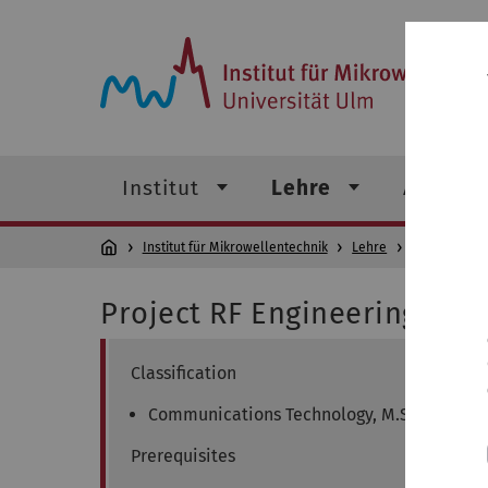
Institut für Mikrowellentechnik
Institut
Lehre
Abschlu
Institut für Mikrowellentechnik
Lehre
Projekte
Project RF Engineering (SS,
Classification
Communications Technology, M.Sc., electi
Prerequisites