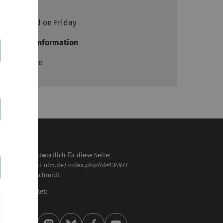
Time
Preferred on Friday
Further information
In Moodle
haltlich verantwortlich für diese Seite:
tps://www.uni-ulm.de/index.php?id=134977
ristian Waldschmidt
letzt bearbeitet:
 . April 2026