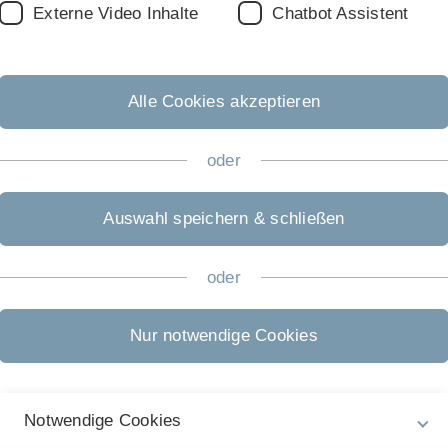
Externe Video Inhalte
Chatbot Assistent
Alle Cookies akzeptieren
oder
Auswahl speichern & schließen
oder
In
ht
Nur notwendige Cookies
Rechtliche Hinweise
Ch
Impressum
Zu
15
Notwendige Cookies
Datenschutz