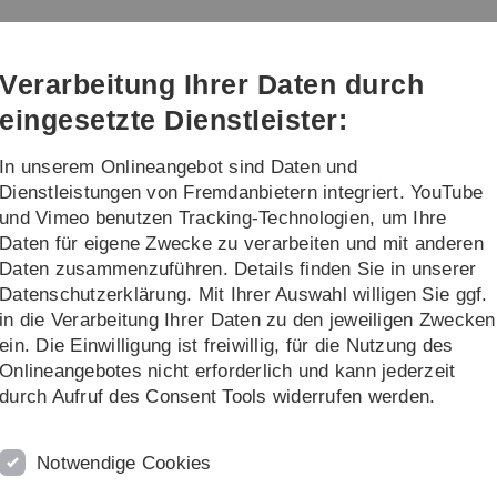
Direkt
Direkt
Direkt
Direkt
Direkt
zur
zum
zum
zur
zur
Hauptnavigation
Inhalt
Funktionsmenü
Fußleiste
Suche
Verarbeitung Ihrer Daten durch
(Sprache,
Drucken,
eingesetzte Dienstleister:
Social
Media)
In unserem Onlineangebot sind Daten und
sychotherapeutische Hochschulambulanz
Dienstleistungen von Fremdanbietern integriert. YouTube
und Vimeo benutzen Tracking-Technologien, um Ihre
Daten für eigene Zwecke zu verarbeiten und mit anderen
Daten zusammenzuführen. Details finden Sie in unserer
Datenschutzerklärung. Mit Ihrer Auswahl willigen Sie ggf.
ür Psychologie und Pädagogik
in die Verarbeitung Ihrer Daten zu den jeweiligen Zwecken
ein. Die Einwilligung ist freiwillig, für die Nutzung des
Onlineangebotes nicht erforderlich und kann jederzeit
durch Aufruf des Consent Tools widerrufen werden.
ambulanz offiziell eröffnet
orden – für die Versorgung von Patienten, für Forschung
Notwendige Cookies
mehr