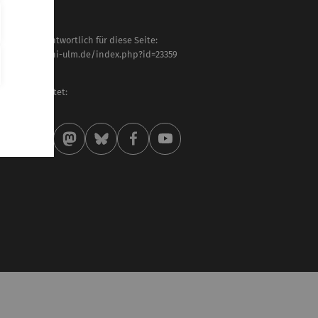
haltlich verantwortlich für diese Seite:
tps://www.uni-ulm.de/index.php?id=23359
 Seifert
letzt bearbeitet:
 . Juni 2024