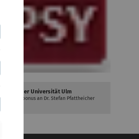
gsboni der Universität Ulm
Forschungsbonus an Dr. Stefan Pfattheicher
bruar 2016