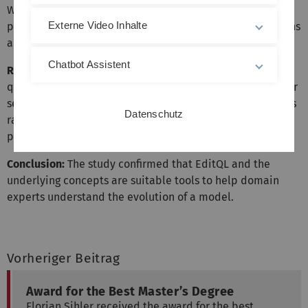
We conducted a mixed-methods usability study with 15
Externe Video Inhalte
participants in which they had to answer various questions
about a model's evolution using EditQL.
Chatbot Assistent
Results:
All participants agreed on the usefulness of the
query language, particularly the possibility of querying for
semantic changes in the model. The measured
SUS
scores
Datenschutz
range from
OK
to
good
. In addition, we identified a set of
possible improvements.
Conclusion:
The study confirmed that EditQL and the
underlying concepts are suitable tools to help domain
experts understand the evolution of a model.
Vorheriger Beitrag
Award for the Best Master’s Degree
Florian Sihler received the award for the best