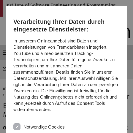
Direkt
Direkt
Direkt
Direkt
Direkt
Institute of Software Engineering and Programming
zur
zum
zum
zur
zur
Languages
Hauptnavigation
Inhalt
Funktionsmenü
Fußleiste
Suche
Verarbeitung Ihrer Daten durch
(Sprache,
Drucken,
eingesetzte Dienstleister:
Social
Media)
In unserem Onlineangebot sind Daten und
Dienstleistungen von Fremdanbietern integriert.
Menü
YouTube und Vimeo benutzen Tracking-
Technologien, um Ihre Daten für eigene Zwecke zu
verarbeiten und mit anderen Daten
SP
Institute
zusammenzuführen. Details finden Sie in unserer
Datenschutzerklärung. Mit Ihrer Auswahl willigen Sie
ggf. in die Verarbeitung Ihrer Daten zu den jeweiligen
03. Juli 2024
Zwecken ein. Die Einwilligung ist freiwillig, für die
"EditQL: A Textual Query Language for
Nutzung des Onlineangebotes nicht erforderlich und
kann jederzeit durch Aufruf des Consent Tools
Evolving Models" accepted at
widerrufen werden.
MODELS'24
Notwendige Cookies
Our paper "EditQL: A Textual Query Language for Evolving