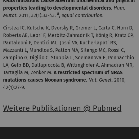
KRAS mutations cause aberrant biochemical and physical
properties leading to developmental disorders
.
Hum.
#
Mutat.
2011, 32(1):33-43.
,
equal contribution.
Cirstea IC, Kutsche K, Dvorsky R, Gremer L, Carta C, Horn D,
Roberts AE, Lepri F, Merbitz-Zahradnik T, König R, Kratz CP,
Pantaleoni F, Dentici ML, Joshi VA, Kucherlapati RS,
Mazzanti L, Mundlos S, Patton MA, Silengo MC, Rossi C,
Zampino G, Digilio C, Stuppia L, Seemanova E, Pennacchio
LA, Gelb BD, Dallapiccola B, Wittinghofer A, Ahmadian MR,
Tartaglia M, Zenker M.
A restricted spectrum of NRAS
mutations causes Noonan syndrome
.
Nat. Genet.
2010,
42(1):27-9.
Weitere Publikationen @ Pubmed