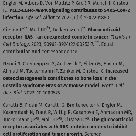
Engler M, Albers D, Von Maltitz P, Groß R, Münch J, Cirstea
IC.
ACE2-EGFR-MAPK signaling contributes to SARS-CoV-2
infection
.
Life Sci. Alliance
2023, 6(9):e202201880.
*#
*#
*#
Cirstea IC
, Moll HP
, Tuckermann J
.
Glucocorticoid
receptor-RAS - an unexpected couple in cancer
.
Trends in
*#
Cell Biology
. 2023, S0962-8924(22)00253-7.
, Equal
contribution and correspondence
Nandi S, Chennappan S, Andrasch Y, Fidan M, Engler M,
Ahmad M, Tuckermann JP, Zenker M, Cirstea IC.
Increased
osteoclastogenesis contributes to bone loss in the
Costello syndrome Hras G12V mouse model
.
Front. Cell
Dev. Biol
. 2022, 10:1000575.
Caratti B, Fidan M, Caratti G, Breitenecker K, Engler M,
Kazemitash N, Traut R, Wittig R, Casanova E, Ahmadian MR,
#§
#§
#§
Tuckermann JP
, Moll HP
, Cirstea IC
.
The glucocorticoid
receptor associates with RAS protein complex to inhibit
cell proliferation and tumor growth
.
Science