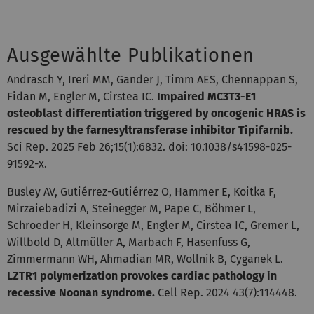
Ausgewählte Publikationen
Andrasch Y, Ireri MM, Gander J, Timm AES, Chennappan S,
Fidan M, Engler M, Cirstea IC.
Impaired MC3T3-E1
osteoblast differentiation triggered by oncogenic HRAS is
rescued by the farnesyltransferase inhibitor Tipifarnib.
Sci Rep. 2025 Feb 26;15(1):6832. doi: 10.1038/s41598-025-
91592-x.
Busley AV, Gutiérrez-Gutiérrez O, Hammer E, Koitka F,
Mirzaiebadizi A, Steinegger M, Pape C, Böhmer L,
Schroeder H, Kleinsorge M, Engler M, Cirstea IC, Gremer L,
Willbold D, Altmüller A, Marbach F, Hasenfuss G,
Zimmermann WH, Ahmadian MR, Wollnik B, Cyganek L.
LZTR1 polymerization provokes cardiac pathology in
recessive Noonan syndrome.
Cell Rep. 2024 43(7):114448.