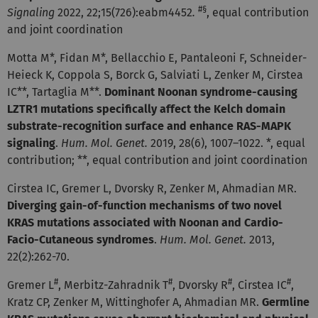
#§
Signaling
2022,
22;15(726):eabm4452
.
, equal contribution
and joint coordination
Motta M*, Fidan M*, Bellacchio E, Pantaleoni F, Schneider-
Heieck K, Coppola S, Borck G, Salviati L, Zenker M, Cirstea
IC**, Tartaglia M**.
Dominant Noonan syndrome-causing
LZTR1 mutations specifically affect the Kelch domain
substrate-recognition surface and enhance RAS-MAPK
signaling
.
Hum. Mol. Genet.
2019, 28(6), 1007–1022. *, equal
contribution; **, equal contribution and joint coordination
Cirstea IC, Gremer L, Dvorsky R, Zenker M, Ahmadian MR.
Diverging gain-of-function mechanisms of two novel
KRAS mutations associated with Noonan and Cardio-
Facio-Cutaneous syndromes
.
Hum. Mol. Genet.
2013,
22(2):262-70.
#
#
#
#
Gremer L
, Merbitz-Zahradnik T
, Dvorsky R
, Cirstea IC
,
Kratz CP, Zenker M, Wittinghofer A, Ahmadian MR.
Germline