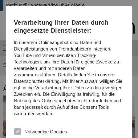
Direkt
Direkt
Direkt
Direkt
Direkt
Institut für Angewandte Physiologie
zur
zum
zum
zur
zur
Hauptnavigation
Inhalt
Funktionsmenü
Fußleiste
Suche
Verarbeitung Ihrer Daten durch
(Sprache,
Drucken,
eingesetzte Dienstleister:
Social
Media)
In unserem Onlineangebot sind Daten und
Menü
Dienstleistungen von Fremdanbietern integriert.
YouTube und Vimeo benutzen Tracking-
Technologien, um Ihre Daten für eigene Zwecke zu
Institut für Angewandte Physiologie
...
AG Dr. Cirstea
verarbeiten und mit anderen Daten
zusammenzuführen. Details finden Sie in unserer
Datenschutzerklärung. Mit Ihrer Auswahl willigen Sie
AG Dr. Cirstea
ggf. in die Verarbeitung Ihrer Daten zu den jeweiligen
Zwecken ein. Die Einwilligung ist freiwillig, für die
Nutzung des Onlineangebotes nicht erforderlich und
kann jederzeit durch Aufruf des Consent Tools
widerrufen werden.
Notwendige Cookies