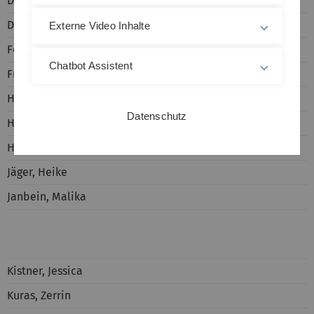
Diesch, Ann-Kathrin
Dreker, Tobias
Externe Video Inhalte
Feng, Jing
Chatbot Assistent
Frei, Eva
Haag, Maxi
Datenschutz
Hanselmann, Christine
Hoppner, Anselm
Jäger, Heike
Janbein, Malika
Kistner, Jessica
Kuras, Zerrin