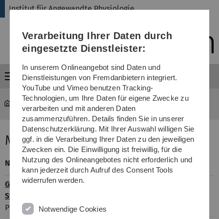
Direkt
Direkt
Direkt
Direkt
Direkt
Institut für Angewandte Physiologie
zur
zum
zum
zur
zur
Hauptnavigation
Inhalt
Funktionsmenü
Fußleiste
Suche
Verarbeitung Ihrer Daten durch
(Sprache,
Drucken,
eingesetzte Dienstleister:
Social
Media)
In unserem Onlineangebot sind Daten und
Menü
Dienstleistungen von Fremdanbietern integriert.
YouTube und Vimeo benutzen Tracking-
Technologien, um Ihre Daten für eigene Zwecke zu
Institut für Angewandte Physiologie
...
Mitarbeitende
verarbeiten und mit anderen Daten
zusammenzuführen. Details finden Sie in unserer
Datenschutzerklärung. Mit Ihrer Auswahl willigen Sie
Mitarbeiter AG Grissmer
ggf. in die Verarbeitung Ihrer Daten zu den jeweiligen
Zwecken ein. Die Einwilligung ist freiwillig, für die
Büro/Labor
Durchwahl
Nutzung des Onlineangebotes nicht erforderlich und
Name
(N26)
(0731/500-)
kann jederzeit durch Aufruf des Consent Tools
widerrufen werden.
Grissmer,
Büro 452
Tel. -23253
Stephan
Labor 4413
Tel. -23254
Prof. Dr. rer nat.
Notwendige Cookies