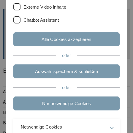
Externe Video Inhalte
Kontakt Mitarbeiter der AG Prof. Grissmer
Chatbot Assistent
e-mail idR: vorname.nachname(at)uni-ulm.de
Phone: (0731) 500-Durchwahl
Alle Cookies akzeptieren
Fax: (0731) 500-23260
oder
Ehemalige Mitarbeitende AG Grissmer
Auswahl speichern & schließen
oder
Akbary, Wasima
Aurig, Felix
Nur notwendige Cookies
Bräuer, Margot
Bretschneider, Frank
Notwendige Cookies