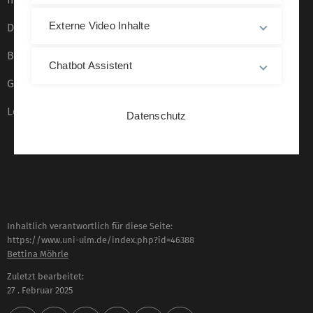
Externe Video Inhalte
Datenschutz
Barrierefreiheit
Chatbot Assistent
Gebärdensprache
Leichte Sprache
Datenschutz
Inhaltlich verantwortlich für diese Seite:
https://www.uni-ulm.de/index.php?id=46388
Bettina Möhrle
Zuletzt bearbeitet:
27 . Februar 2025