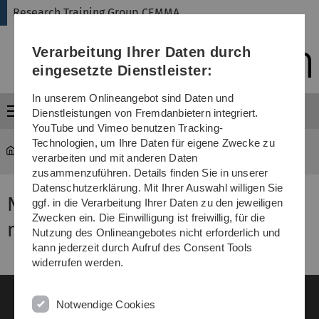
Direkt
Direkt
Direkt
Direkt
Direkt
Research Training Group CEMMA
zur
zum
zum
zur
zur
Hauptnavigation
Inhalt
Funktionsmenü
Fußleiste
Suche
Verarbeitung Ihrer Daten durch
(Sprache,
Drucken,
eingesetzte Dienstleister:
Social
Media)
In unserem Onlineangebot sind Daten und
Menü
Dienstleistungen von Fremdanbietern integriert.
YouTube und Vimeo benutzen Tracking-
Technologien, um Ihre Daten für eigene Zwecke zu
CEMMA
...
Open Positions
verarbeiten und mit anderen Daten
zusammenzuführen. Details finden Sie in unserer
Datenschutzerklärung. Mit Ihrer Auswahl willigen Sie
No open positions at the
ggf. in die Verarbeitung Ihrer Daten zu den jeweiligen
Zwecken ein. Die Einwilligung ist freiwillig, für die
moment!
Nutzung des Onlineangebotes nicht erforderlich und
kann jederzeit durch Aufruf des Consent Tools
widerrufen werden.
Notwendige Cookies